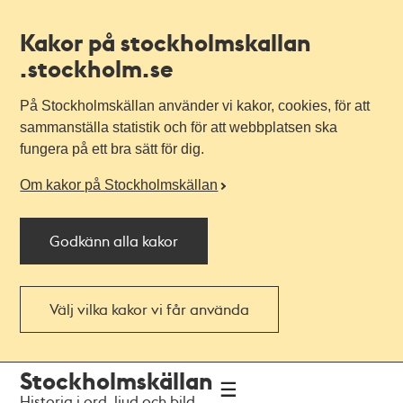
Kakor på stockholmskallan
.stockholm.se
På Stockholmskällan använder vi kakor, cookies, för att
sammanställa statistik och för att webbplatsen ska
fungera på ett bra sätt för dig.
Om kakor på Stockholmskällan
Godkänn alla kakor
Välj vilka kakor vi får använda
Till
Till
Stockholmskällan
navigationen
huvudinnehållet
Historia i ord, ljud och bild