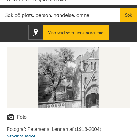
Fritextsök
Sök
Visa vad som finns nära mig
Foto
Fotograf: Petersens, Lennart af (1913-2004).
Stadsmuseet