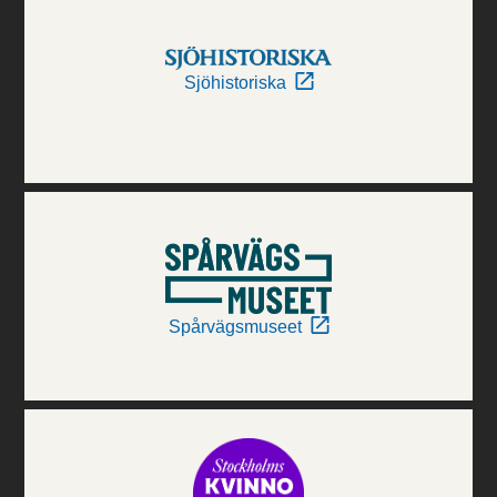
Sjöhistoriska
Spårvägsmuseet