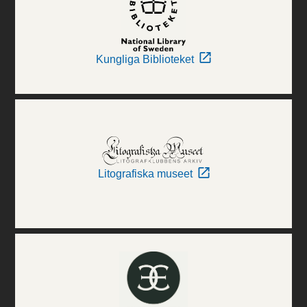
Kungliga Biblioteket
Litografiska museet