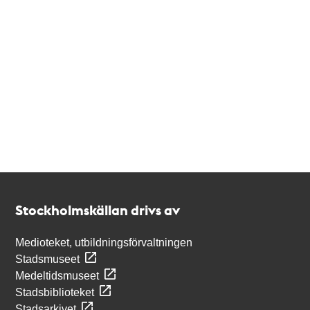
Kontakt
Stockholmskällan
Stockholmskällan drivs av
Medioteket, utbildningsförvaltningen
Stadsmuseet
Medeltidsmuseet
Stadsbiblioteket
Stadsarkivet