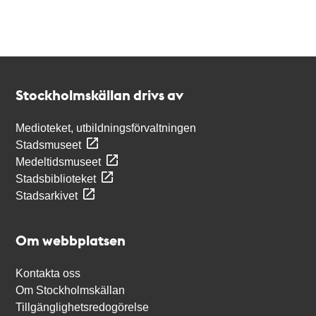
Kontakt
Stockholmskällan
Stockholmskällan drivs av
Medioteket, utbildningsförvaltningen
Stadsmuseet
Medeltidsmuseet
Stadsbiblioteket
Stadsarkivet
Om webbplatsen
Kontakta oss
Om Stockholmskällan
Tillgänglighetsredogörelse