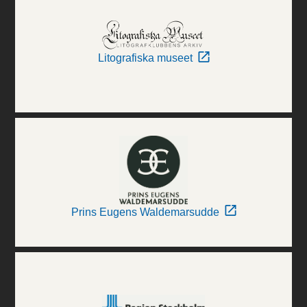
Litografiska museet
Prins Eugens Waldemarsudde