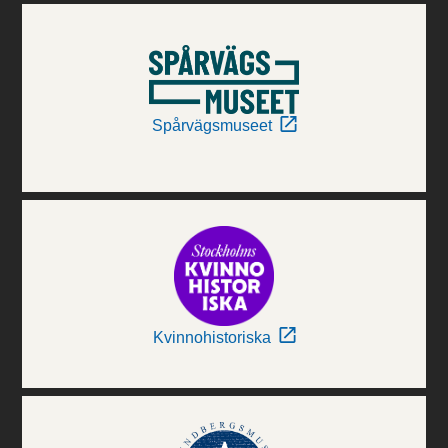
Spårvägsmuseet
Kvinnohistoriska