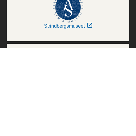
Strindbergsmuseet
Thielska Galleriet