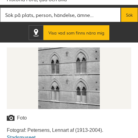
Fritextsök
Sök
Visa vad som finns nära mig
Foto
Fotograf: Petersens, Lennart af (1913-2004).
Stadsmuseet