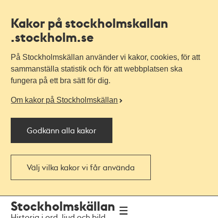
Kakor på stockholmskallan
.stockholm.se
På Stockholmskällan använder vi kakor, cookies, för att
sammanställa statistik och för att webbplatsen ska
fungera på ett bra sätt för dig.
Om kakor på Stockholmskällan
Godkänn alla kakor
Välj vilka kakor vi får använda
Till
Till
Stockholmskällan
navigationen
huvudinnehållet
Historia i ord, ljud och bild