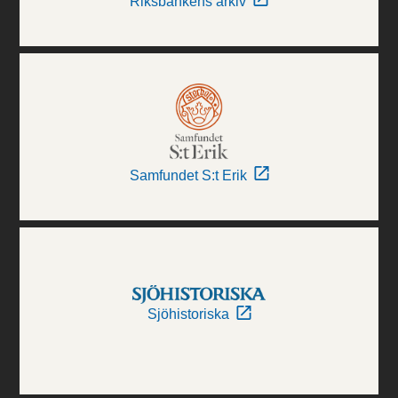
Riksbankens arkiv
Samfundet S:t Erik
Sjöhistoriska