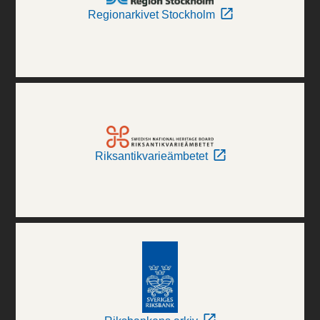
Regionarkivet Stockholm
Riksantikvarieämbetet