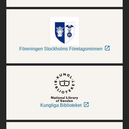
Föreningen Stockholms Företagsminnen
Kungliga Biblioteket