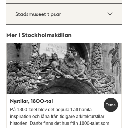
Stadsmuseet tipsar
Mer i Stockholmskällan
Relaterade
poster
och
teman
Nystilar, 1800-tal
Tema
På 1800-talet blev det populärt att hämta
inspiration och låna från tidigare arkitekturstilar i
historien. Därför finns det hus från 1800-talet som