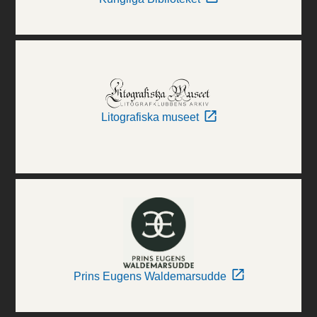
Litografiska museet
Prins Eugens Waldemarsudde