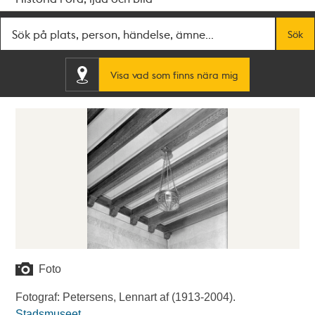
Fritextsök
Sök
Visa vad som finns nära mig
Foto
Fotograf: Petersens, Lennart af (1913-2004).
Stadsmuseet