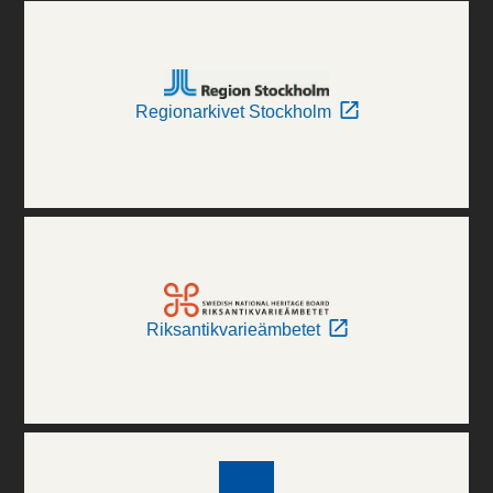
Regionarkivet Stockholm
Riksantikvarieämbetet