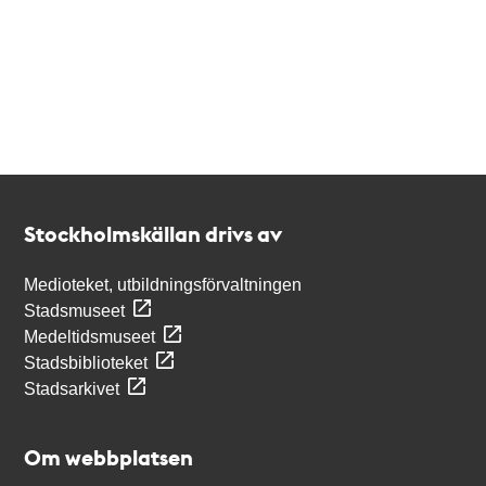
Kontakt
Stockholmskällan
Stockholmskällan drivs av
Medioteket, utbildningsförvaltningen
Stadsmuseet
Medeltidsmuseet
Stadsbiblioteket
Stadsarkivet
Om webbplatsen