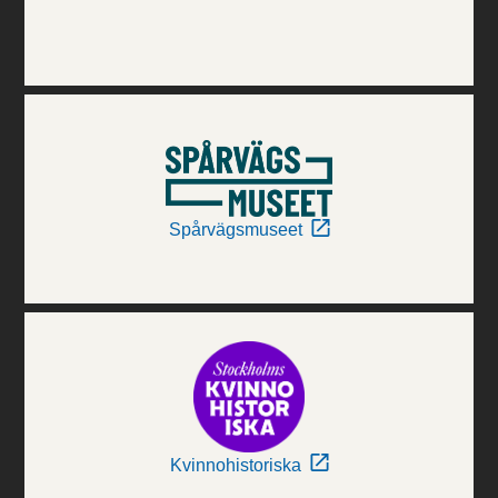
Spårvägsmuseet
Kvinnohistoriska