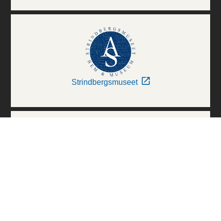
Strindbergsmuseet
Thielska Galleriet