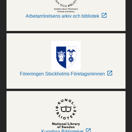
Arbetarrörelsens arkiv och bibliotek
Föreningen Stockholms Företagsminnen
Kungliga Biblioteket