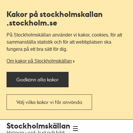
Kakor på stockholmskallan
.stockholm.se
På Stockholmskällan använder vi kakor, cookies, för att
sammanställa statistik och för att webbplatsen ska
fungera på ett bra sätt för dig.
Om kakor på Stockholmskällan
Godkänn alla kakor
Välj vilka kakor vi får använda
Till
Till
Stockholmskällan
navigationen
huvudinnehållet
Historia i ord, ljud och bild