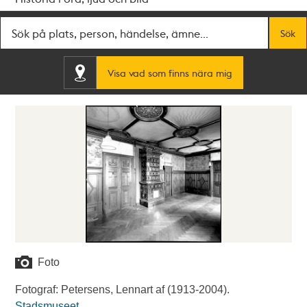
Fritextsök
Sök
Visa vad som finns nära mig
Foto
Fotograf: Petersens, Lennart af (1913-2004).
Stadsmuseet