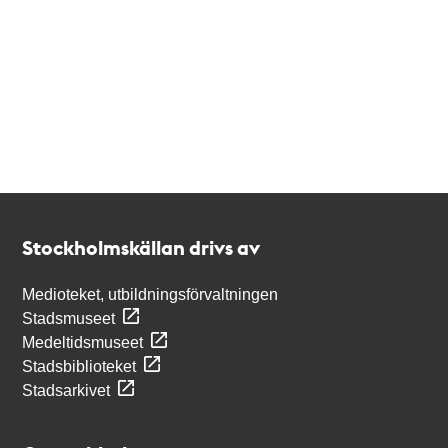
Kontakt
Stockholmskällan
Stockholmskällan drivs av
Medioteket, utbildningsförvaltningen
Stadsmuseet
Medeltidsmuseet
Stadsbiblioteket
Stadsarkivet