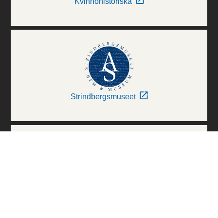
Kvinnohistoriska
Strindbergsmuseet
Thielska Galleriet