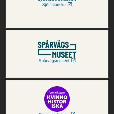
Sjöhistoriska
Spårvägsmuseet