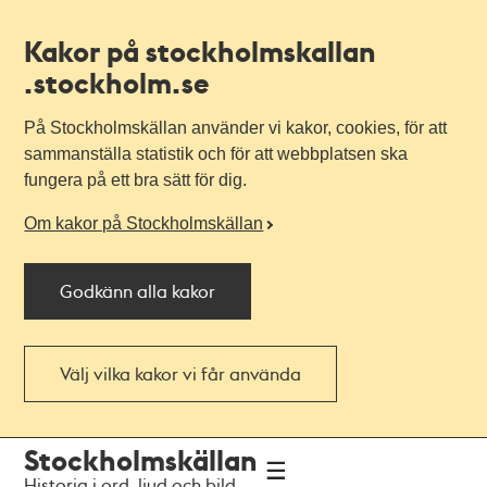
Kakor på stockholmskallan
.stockholm.se
På Stockholmskällan använder vi kakor, cookies, för att
sammanställa statistik och för att webbplatsen ska
fungera på ett bra sätt för dig.
Om kakor på Stockholmskällan
Godkänn alla kakor
Välj vilka kakor vi får använda
Till
Till
Stockholmskällan
navigationen
huvudinnehållet
Historia i ord, ljud och bild