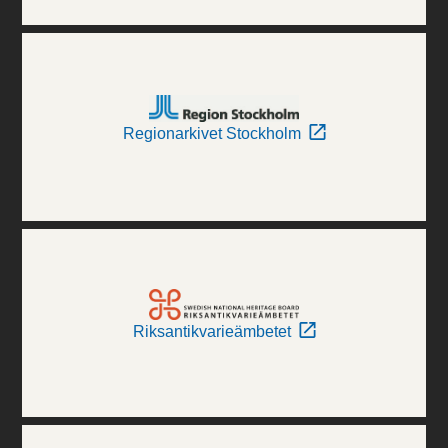
Regionarkivet Stockholm
Riksantikvarieämbetet