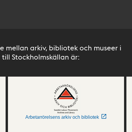
 mellan arkiv, bibliotek och museer i
till Stockholmskällan är:
Arbetarrörelsens arkiv och bibliotek