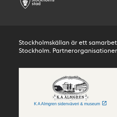
Stockholmskällan är ett samarbete
Stockholm. Partnerorganisationer 
K A Almgren sidenväveri & museum