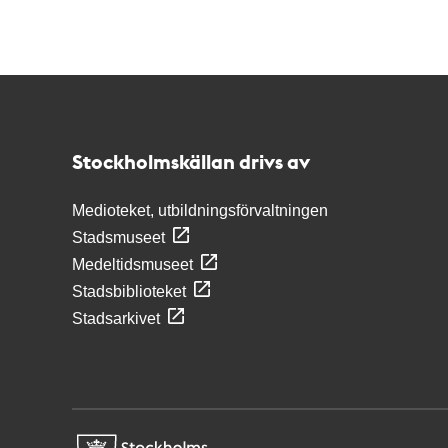
Kontakt
Stockholmskällan
Stockholmskällan drivs av
Medioteket, utbildningsförvaltningen
Stadsmuseet
Medeltidsmuseet
Stadsbiblioteket
Stadsarkivet