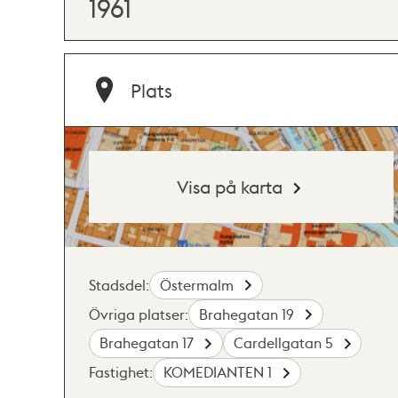
1961
Plats
Visa på karta
Stadsdel:
Östermalm
Övriga platser:
Brahegatan 19
Brahegatan 17
Cardellgatan 5
Fastighet:
KOMEDIANTEN 1