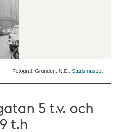
Fotograf: Grundén, N.E..
Stadsmuseet
atan 5 t.v. och
9 t.h