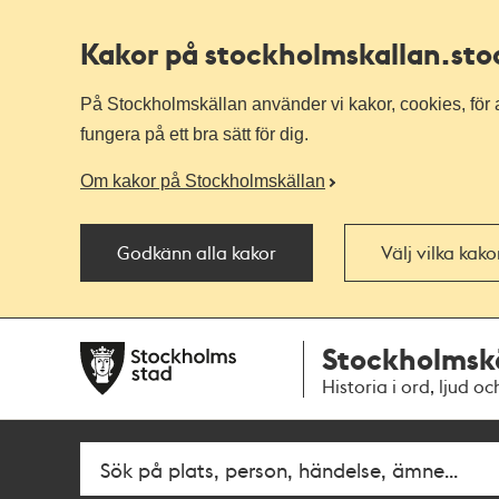
Kakor på stockholmskallan
.st
På Stockholmskällan använder vi kakor, cookies, för a
fungera på ett bra sätt för dig.
Om kakor på Stockholmskällan
Godkänn alla kakor
Välj vilka kak
Till
Till
Stockholmsk
navigationen
huvudinnehållet
Historia i ord, ljud oc
Fritextsök