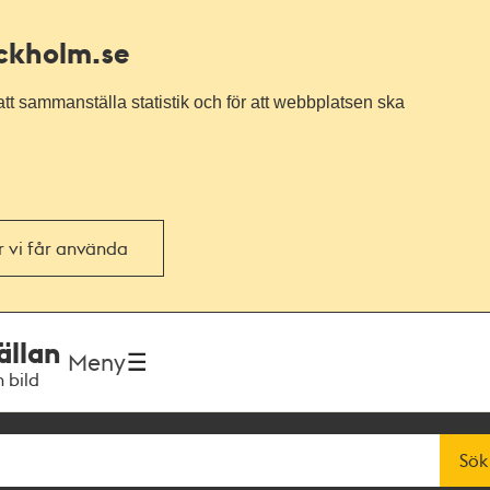
ockholm.se
tt sammanställa statistik och för att webbplatsen ska
or vi får använda
ällan
Meny
h bild
Sök