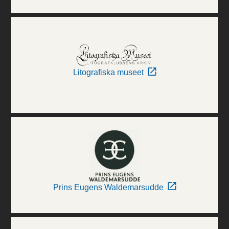
Litografiska museet
Prins Eugens Waldemarsudde