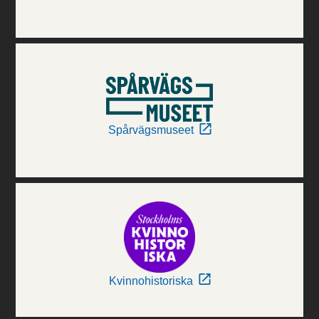
Spårvägsmuseet
Kvinnohistoriska