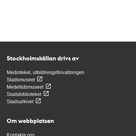
Kontakt
Stockholmskällan
Stockholmskällan drivs av
Medioteket, utbildningsförvaltningen
Stadsmuseet
Medeltidsmuseet
Stadsbiblioteket
Stadsarkivet
Om webbplatsen
Kontakta oss