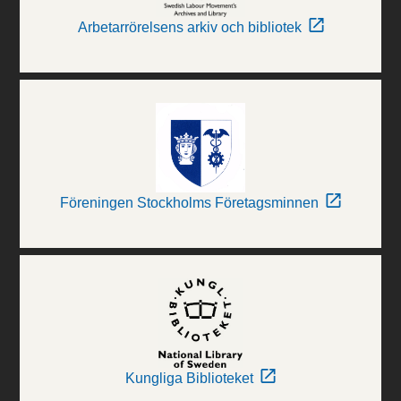
Arbetarrörelsens arkiv och bibliotek
Föreningen Stockholms Företagsminnen
Kungliga Biblioteket