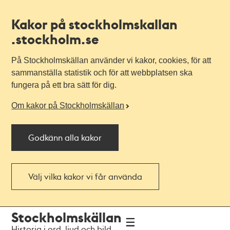
Kakor på stockholmskallan
.stockholm.se
På Stockholmskällan använder vi kakor, cookies, för att
sammanställa statistik och för att webbplatsen ska
fungera på ett bra sätt för dig.
Om kakor på Stockholmskällan
Godkänn alla kakor
Välj vilka kakor vi får använda
Till
Till
Stockholmskällan
navigationen
huvudinnehållet
Historia i ord, ljud och bild