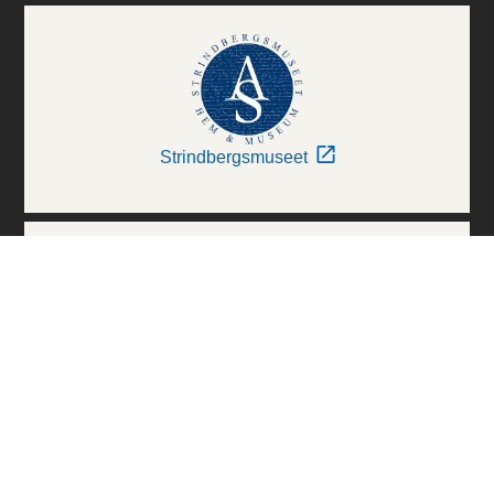
Strindbergsmuseet
Thielska Galleriet