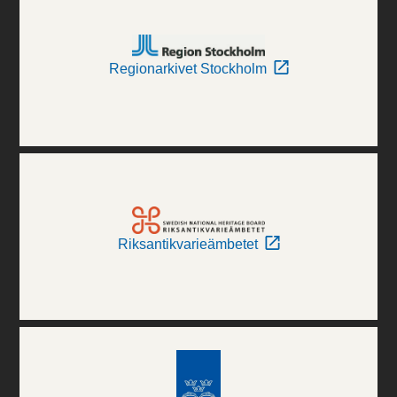
Regionarkivet Stockholm
Riksantikvarieämbetet