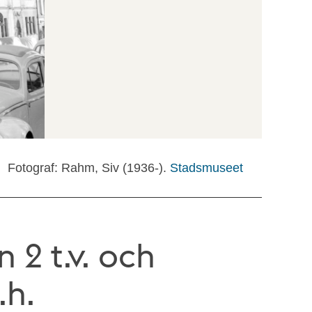
Fotograf: Rahm, Siv (1936-).
Stadsmuseet
2 t.v. och
.h.