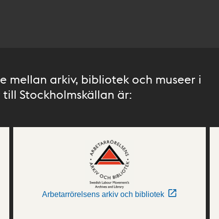
 mellan arkiv, bibliotek och museer i
till Stockholmskällan är:
Arbetarrörelsens arkiv och bibliotek