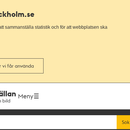
ockholm.se
tt sammanställa statistik och för att webbplatsen ska
or vi får använda
ällan
Meny
h bild
Sök