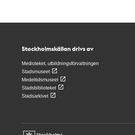
Kontakt
Stockholmskällan
Stockholmskällan drivs av
Medioteket, utbildningsförvaltningen
Stadsmuseet
Medeltidsmuseet
Stadsbiblioteket
Stadsarkivet