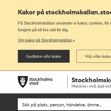
Kakor på stockholmskallan
.st
På Stockholmskällan använder vi kakor, cookies, för a
fungera på ett bra sätt för dig.
Om kakor på Stockholmskällan
Godkänn alla kakor
Välj vilka kak
Till
Till
Stockholmsk
navigationen
huvudinnehållet
Historia i ord, ljud oc
Fritextsök