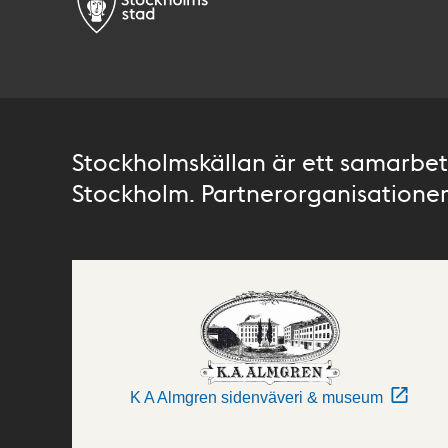
Stockholmskällan är ett samarbete
Stockholm. Partnerorganisationer 
K A Almgren sidenväveri & museum