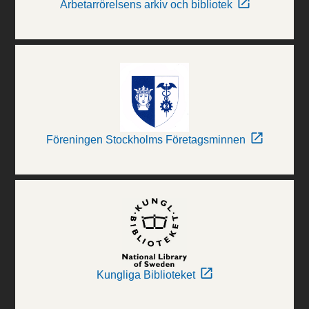
Arbetarrörelsens arkiv och bibliotek
Föreningen Stockholms Företagsminnen
Kungliga Biblioteket