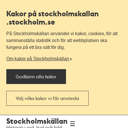
Kakor på stockholmskallan
.stockholm.se
På Stockholmskällan använder vi kakor, cookies, för att
sammanställa statistik och för att webbplatsen ska
fungera på ett bra sätt för dig.
Om kakor på Stockholmskällan
Godkänn alla kakor
Välj vilka kakor vi får använda
Till
Till
Stockholmskällan
navigationen
huvudinnehållet
Historia i ord, ljud och bild