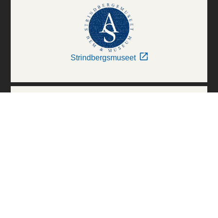
Strindbergsmuseet
Thielska Galleriet