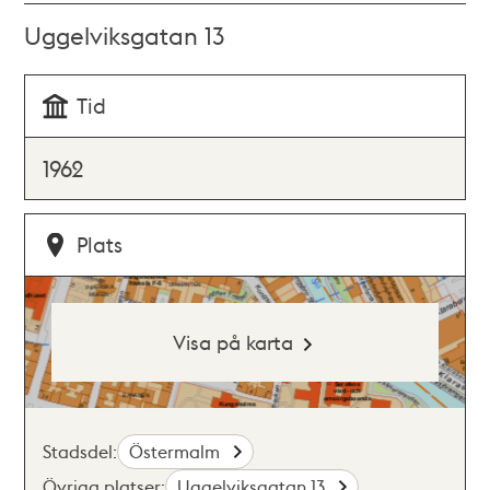
Uggelviksgatan 13
Tid
1962
Plats
Visa på karta
Stadsdel:
Östermalm
Övriga platser:
Uggelviksgatan 13