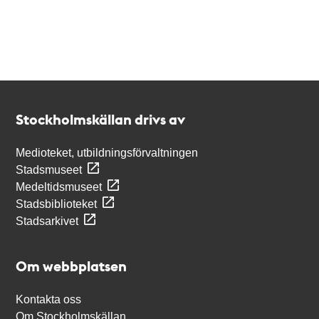
Kontakt
Stockholmskällan
Stockholmskällan drivs av
Medioteket, utbildningsförvaltningen
Stadsmuseet
Medeltidsmuseet
Stadsbiblioteket
Stadsarkivet
Om webbplatsen
Kontakta oss
Om Stockholmskällan