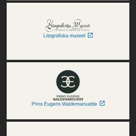
Litografiska museet
Prins Eugens Waldemarsudde