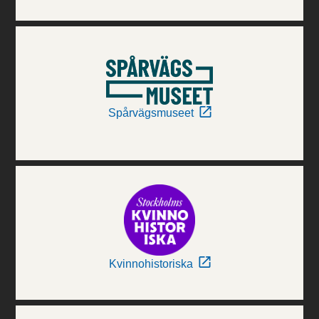
Spårvägsmuseet
Kvinnohistoriska