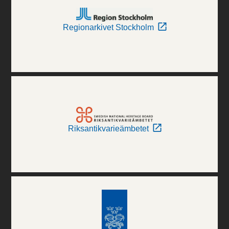
Regionarkivet Stockholm
Riksantikvarieämbetet