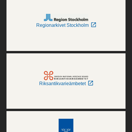
Regionarkivet Stockholm
Riksantikvarieämbetet