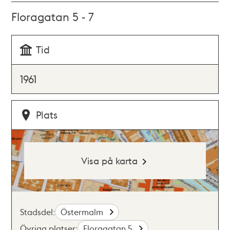
Floragatan 5 - 7
Tid
1961
Plats
Visa på karta
Stadsdel:
Östermalm
Övriga platser:
Floragatan 5