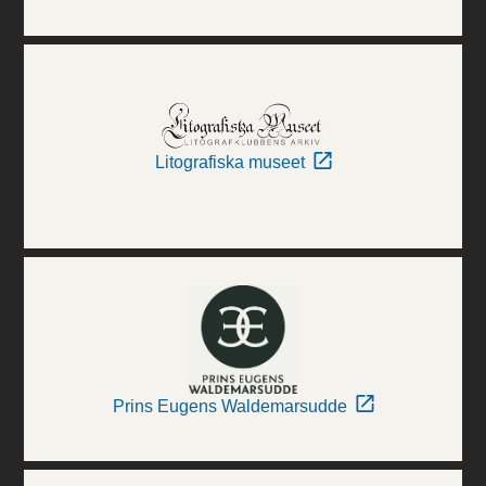
Litografiska museet
Prins Eugens Waldemarsudde