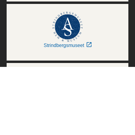
Strindbergsmuseet
Thielska Galleriet