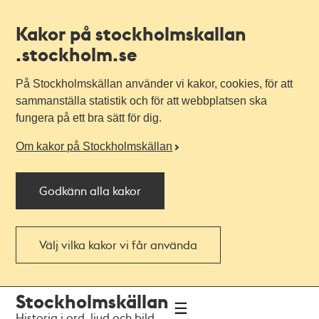
Kakor på stockholmskallan
.stockholm.se
På Stockholmskällan använder vi kakor, cookies, för att
sammanställa statistik och för att webbplatsen ska
fungera på ett bra sätt för dig.
Om kakor på Stockholmskällan
Godkänn alla kakor
Välj vilka kakor vi får använda
Till
Till
Stockholmskällan
navigationen
huvudinnehållet
Historia i ord, ljud och bild