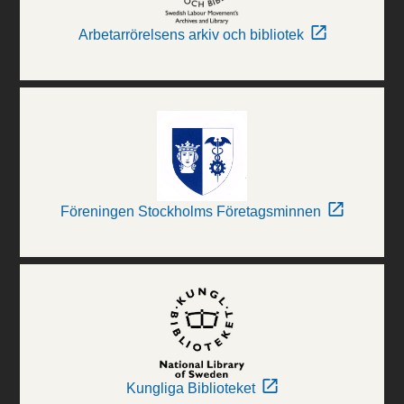
Arbetarrörelsens arkiv och bibliotek
Föreningen Stockholms Företagsminnen
Kungliga Biblioteket