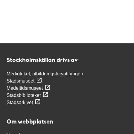
Kontakt
Stockholmskällan
Stockholmskällan drivs av
Medioteket, utbildningsförvaltningen
Stadsmuseet
Medeltidsmuseet
Stadsbiblioteket
Stadsarkivet
Om webbplatsen