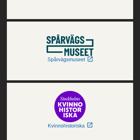
Spårvägsmuseet
Kvinnohistoriska