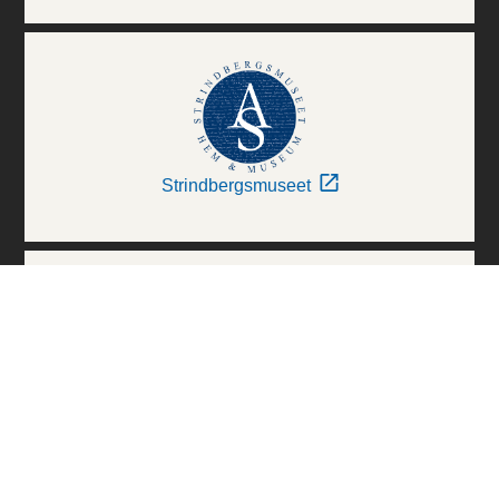
Strindbergsmuseet
Thielska Galleriet