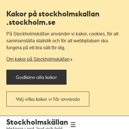
Kakor på stockholmskallan
.stockholm.se
På Stockholmskällan använder vi kakor, cookies, för att
sammanställa statistik och för att webbplatsen ska
fungera på ett bra sätt för dig.
Om kakor på Stockholmskällan
Godkänn alla kakor
Välj vilka kakor vi får använda
Till
Till
Stockholmskällan
navigationen
huvudinnehållet
Historia i ord, ljud och bild