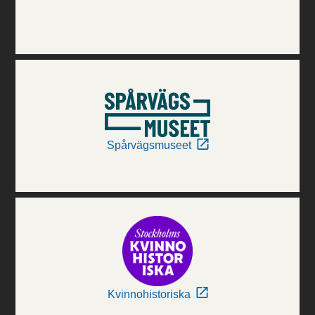
Spårvägsmuseet
Kvinnohistoriska