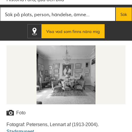
Fritextsök
Sök
Visa vad som finns nära mig
Foto
Fotograf: Petersens, Lennart af (1913-2004).
Stadsmuseet