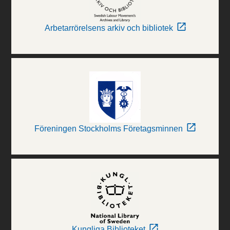
Arbetarrörelsens arkiv och bibliotek
Föreningen Stockholms Företagsminnen
Kungliga Biblioteket