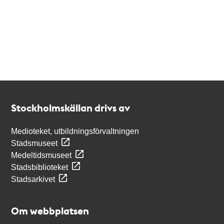
Kontakt
Stockholmskällan
Stockholmskällan drivs av
Medioteket, utbildningsförvaltningen
Stadsmuseet
Medeltidsmuseet
Stadsbiblioteket
Stadsarkivet
Om webbplatsen