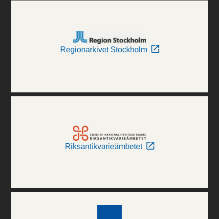
Regionarkivet Stockholm
Riksantikvarieämbetet