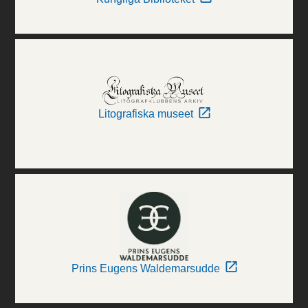
Litografiska museet
Prins Eugens Waldemarsudde