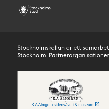
Stockholmskällan är ett samarbete
Stockholm. Partnerorganisationer 
K A Almgren sidenväveri & museum