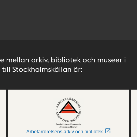
 mellan arkiv, bibliotek och museer i
till Stockholmskällan är:
Arbetarrörelsens arkiv och bibliotek