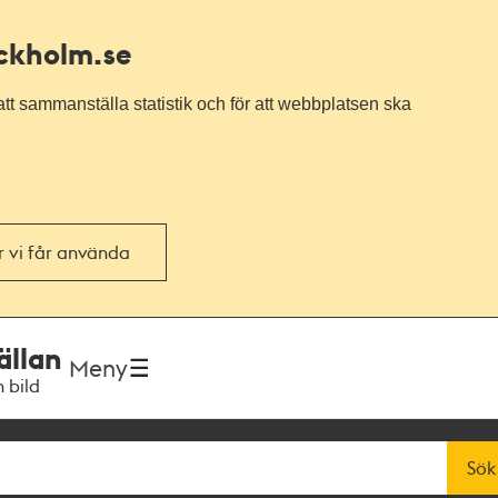
ockholm.se
tt sammanställa statistik och för att webbplatsen ska
or vi får använda
ällan
Meny
h bild
Sök