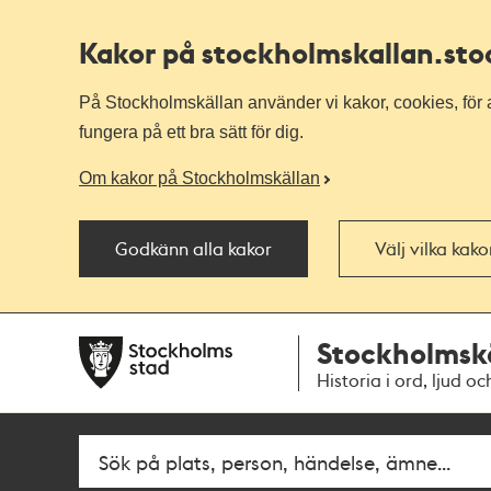
Kakor på stockholmskallan
.st
På Stockholmskällan använder vi kakor, cookies, för a
fungera på ett bra sätt för dig.
Om kakor på Stockholmskällan
Godkänn alla kakor
Välj vilka kak
Till
Till
Stockholmsk
navigationen
huvudinnehållet
Historia i ord, ljud oc
Fritextsök