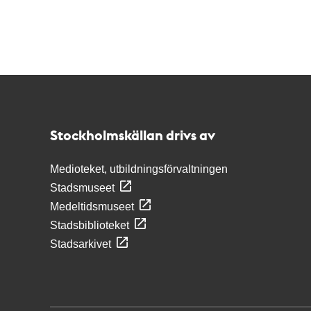
Kontakt
Stockholmskällan
Stockholmskällan drivs av
Medioteket, utbildningsförvaltningen
Stadsmuseet
Medeltidsmuseet
Stadsbiblioteket
Stadsarkivet