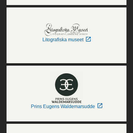
Litografiska museet
Prins Eugens Waldemarsudde