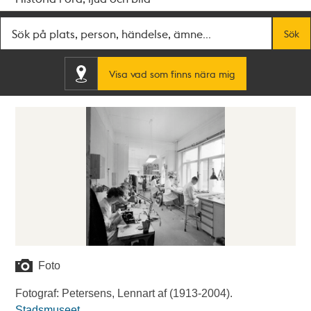
Fritextsök
Sök
Visa vad som finns nära mig
Foto
Fotograf: Petersens, Lennart af (1913-2004).
Stadsmuseet