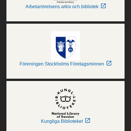
Arbetarrörelsens arkiv och bibliotek
Föreningen Stockholms Företagsminnen
Kungliga Biblioteket