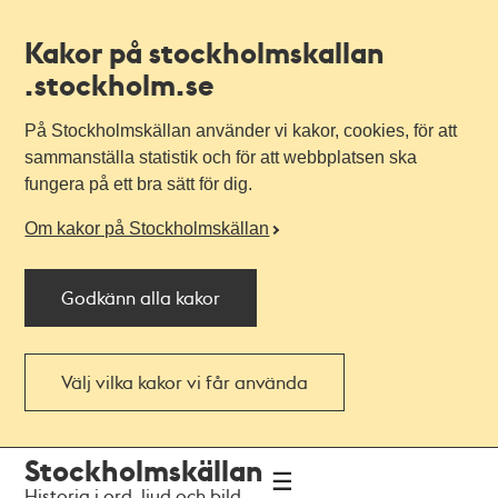
Kakor på stockholmskallan
.stockholm.se
På Stockholmskällan använder vi kakor, cookies, för att
sammanställa statistik och för att webbplatsen ska
fungera på ett bra sätt för dig.
Om kakor på Stockholmskällan
Godkänn alla kakor
Välj vilka kakor vi får använda
Till
Till
Stockholmskällan
navigationen
huvudinnehållet
Historia i ord, ljud och bild