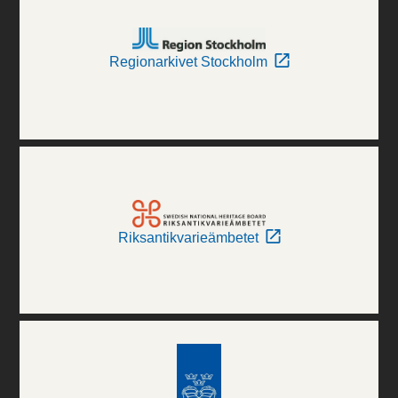
Regionarkivet Stockholm
Riksantikvarieämbetet