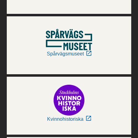
Spårvägsmuseet
Kvinnohistoriska