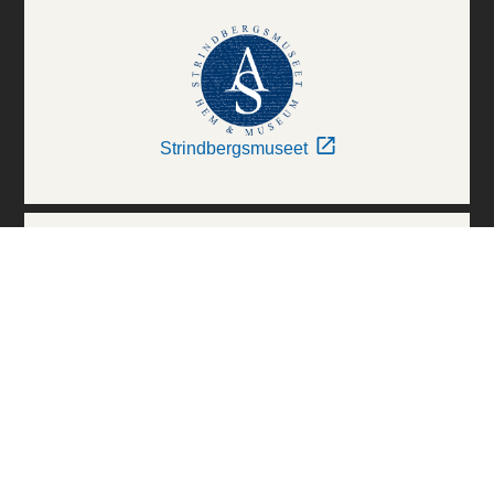
Strindbergsmuseet
Thielska Galleriet