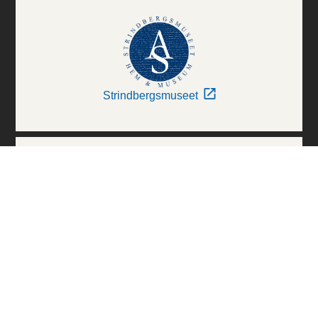
Strindbergsmuseet
Thielska Galleriet