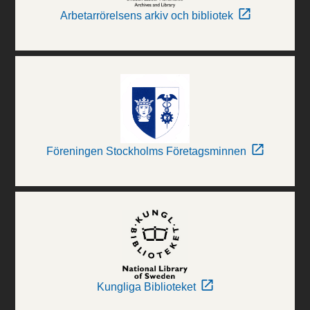
Arbetarrörelsens arkiv och bibliotek
Föreningen Stockholms Företagsminnen
Kungliga Biblioteket