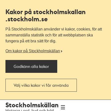
Kakor på stockholmskallan
.stockholm.se
På Stockholmskällan använder vi kakor, cookies, för att
sammanställa statistik och för att webbplatsen ska
fungera på ett bra sätt för dig.
Om kakor på Stockholmskällan
Godkänn alla kakor
Välj vilka kakor vi får använda
Till
Till
Stockholmskällan
navigationen
huvudinnehållet
Historia i ord, ljud och bild