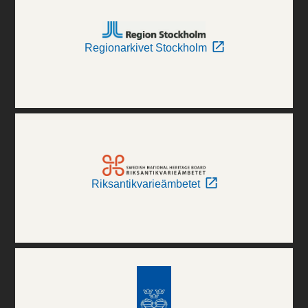
Regionarkivet Stockholm
Riksantikvarieämbetet