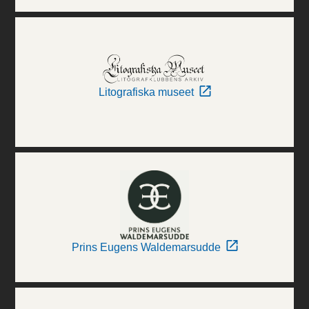
Litografiska museet
Prins Eugens Waldemarsudde