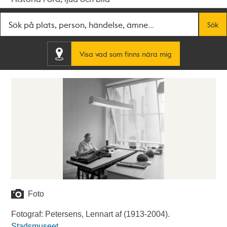
Fritextsök
Sök
Visa vad som finns nära mig
Foto
Fotograf: Petersens, Lennart af (1913-2004).
Stadsmuseet