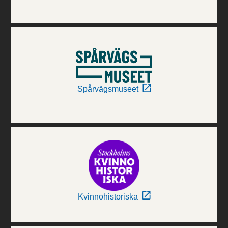
Spårvägsmuseet
Kvinnohistoriska