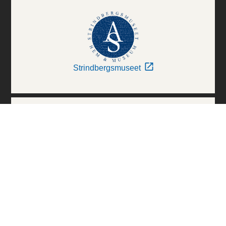
Strindbergsmuseet
Thielska Galleriet