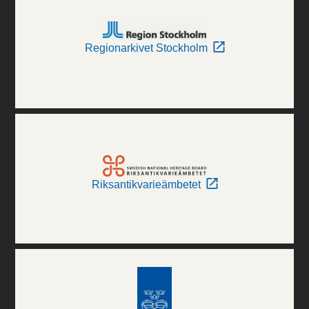
Regionarkivet Stockholm
Riksantikvarieämbetet