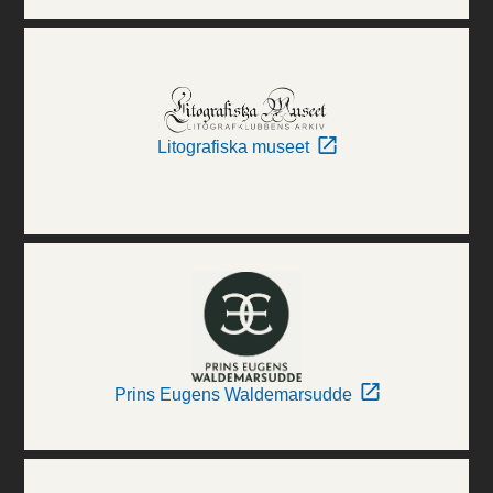
Litografiska museet
Prins Eugens Waldemarsudde