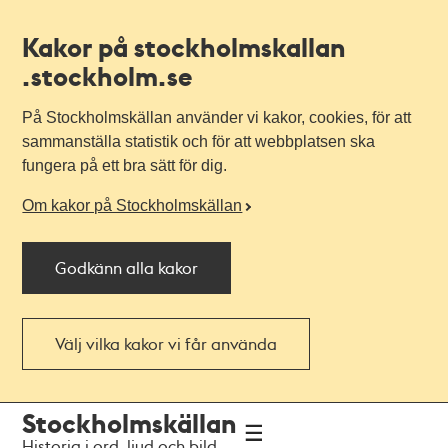
Kakor på stockholmskallan
.stockholm.se
På Stockholmskällan använder vi kakor, cookies, för att
sammanställa statistik och för att webbplatsen ska
fungera på ett bra sätt för dig.
Om kakor på Stockholmskällan
Godkänn alla kakor
Välj vilka kakor vi får använda
Till
Till
Stockholmskällan
navigationen
huvudinnehållet
Historia i ord, ljud och bild