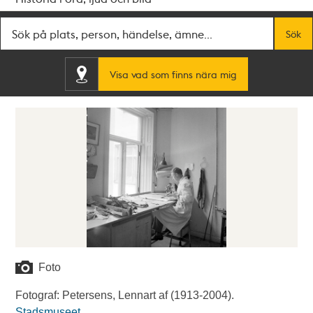
Fritextsök
Sök
Visa vad som finns nära mig
Foto
Fotograf: Petersens, Lennart af (1913-2004).
Stadsmuseet