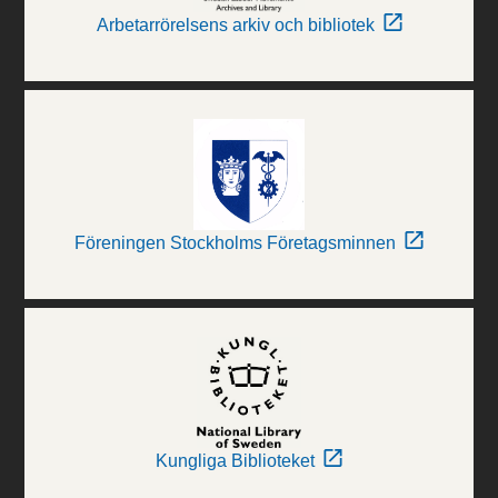
Arbetarrörelsens arkiv och bibliotek
Föreningen Stockholms Företagsminnen
Kungliga Biblioteket