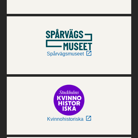
Spårvägsmuseet
Kvinnohistoriska