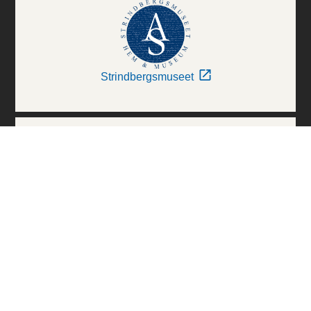
Strindbergsmuseet
Thielska Galleriet