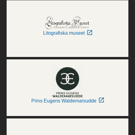
Litografiska museet
Prins Eugens Waldemarsudde