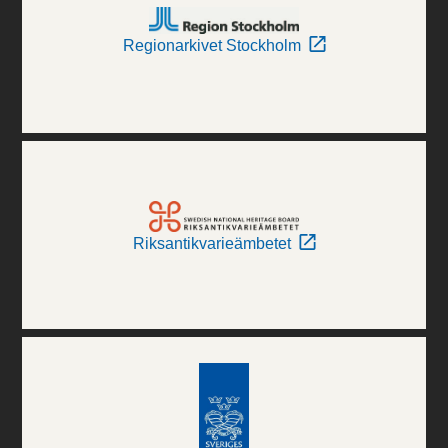
Regionarkivet Stockholm
Riksantikvarieämbetet