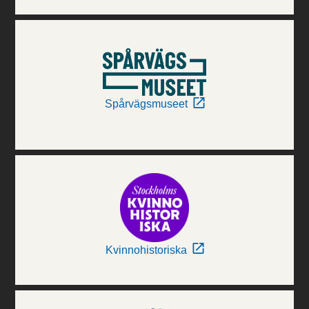
Spårvägsmuseet
Kvinnohistoriska