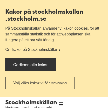
Kakor på stockholmskallan
.stockholm.se
På Stockholmskällan använder vi kakor, cookies, för att
sammanställa statistik och för att webbplatsen ska
fungera på ett bra sätt för dig.
Om kakor på Stockholmskällan
Godkänn alla kakor
Välj vilka kakor vi får använda
Till
Till
Stockholmskällan
navigationen
huvudinnehållet
Historia i ord, ljud och bild