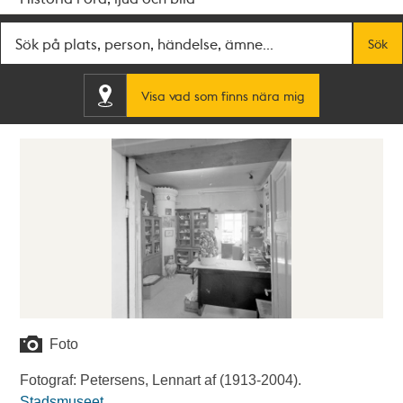
Fritextsök
Sök
Visa vad som finns nära mig
Foto
Fotograf: Petersens, Lennart af (1913-2004).
Stadsmuseet