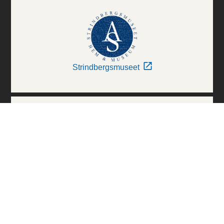
Strindbergsmuseet
Thielska Galleriet