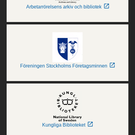
Arbetarrörelsens arkiv och bibliotek
Föreningen Stockholms Företagsminnen
Kungliga Biblioteket