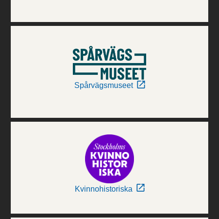
Spårvägsmuseet
Kvinnohistoriska