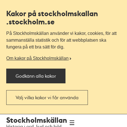
Kakor på stockholmskallan
.stockholm.se
På Stockholmskällan använder vi kakor, cookies, för att
sammanställa statistik och för att webbplatsen ska
fungera på ett bra sätt för dig.
Om kakor på Stockholmskällan
Godkänn alla kakor
Välj vilka kakor vi får använda
Till
Till
Stockholmskällan
navigationen
huvudinnehållet
Historia i ord, ljud och bild