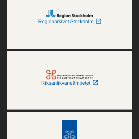
Regionarkivet Stockholm
Riksantikvarieämbetet