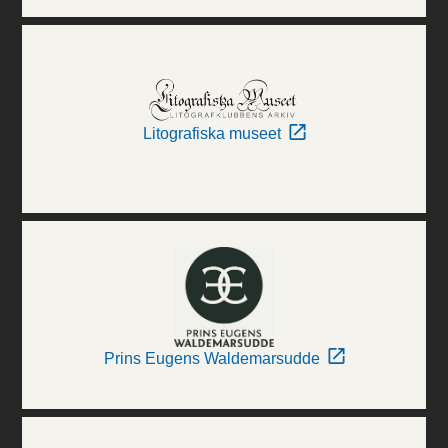
Litografiska museet
Prins Eugens Waldemarsudde