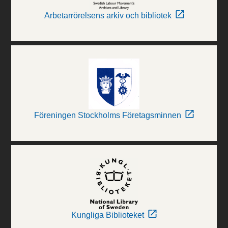
Arbetarrörelsens arkiv och bibliotek
Föreningen Stockholms Företagsminnen
Kungliga Biblioteket