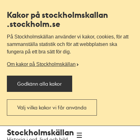
Kakor på stockholmskallan
.stockholm.se
På Stockholmskällan använder vi kakor, cookies, för att
sammanställa statistik och för att webbplatsen ska
fungera på ett bra sätt för dig.
Om kakor på Stockholmskällan
Godkänn alla kakor
Välj vilka kakor vi får använda
Till
Till
Stockholmskällan
navigationen
huvudinnehållet
Historia i ord, ljud och bild