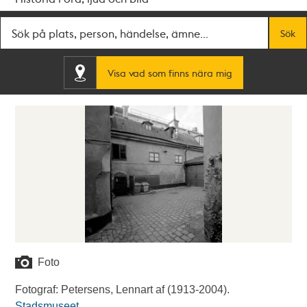
Fritextsök
Sök
Visa vad som finns nära mig
Foto
Fotograf: Petersens, Lennart af (1913-2004).
Stadsmuseet