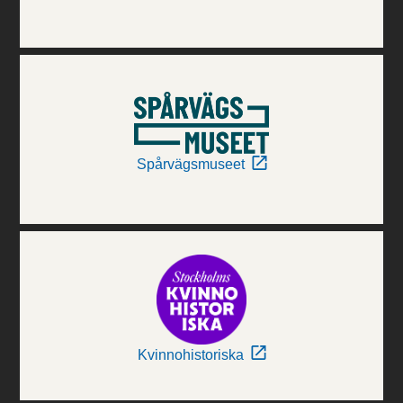
Spårvägsmuseet
Kvinnohistoriska