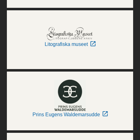
Litografiska museet
Prins Eugens Waldemarsudde