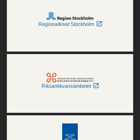
Regionarkivet Stockholm
Riksantikvarieämbetet