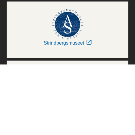
Strindbergsmuseet
Thielska Galleriet