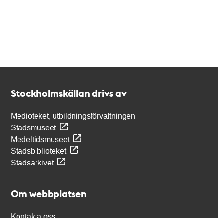
Kontakt
Stockholmskällan
Stockholmskällan drivs av
Medioteket, utbildningsförvaltningen
Stadsmuseet
Medeltidsmuseet
Stadsbiblioteket
Stadsarkivet
Om webbplatsen
Kontakta oss