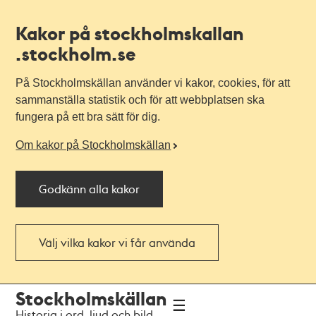
Kakor på stockholmskallan
.stockholm.se
På Stockholmskällan använder vi kakor, cookies, för att
sammanställa statistik och för att webbplatsen ska
fungera på ett bra sätt för dig.
Om kakor på Stockholmskällan
Godkänn alla kakor
Välj vilka kakor vi får använda
Till
Till
Stockholmskällan
navigationen
huvudinnehållet
Historia i ord, ljud och bild