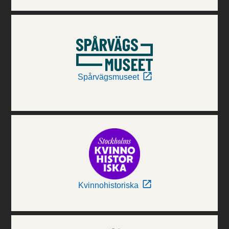
Spårvägsmuseet
Kvinnohistoriska