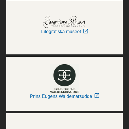
Litografiska museet
Prins Eugens Waldemarsudde