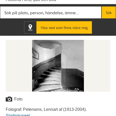
Fritextsök
Sök
Visa vad som finns nära mig
Foto
Fotograf: Petersens, Lennart af (1913-2004).
Stadsmuseet