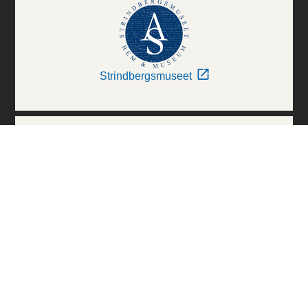
Strindbergsmuseet
Thielska Galleriet