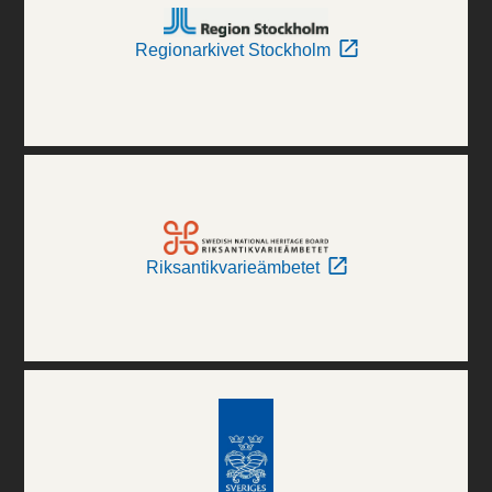
Regionarkivet Stockholm
Riksantikvarieämbetet