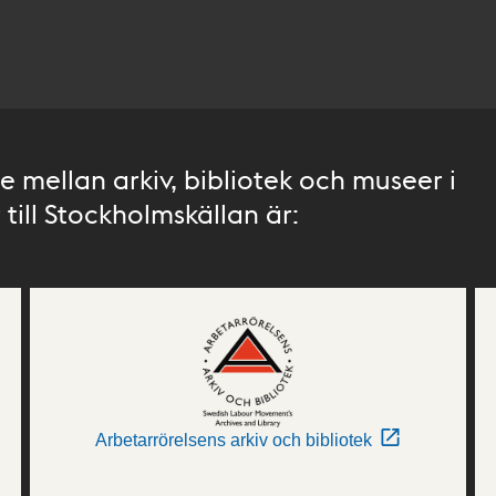
 mellan arkiv, bibliotek och museer i
till Stockholmskällan är:
Arbetarrörelsens arkiv och bibliotek