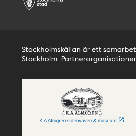
Stockholmskällan är ett samarbete
Stockholm. Partnerorganisationer 
K A Almgren sidenväveri & museum