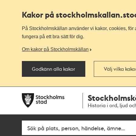
Kakor på stockholmskallan
.st
På Stockholmskällan använder vi kakor, cookies, för a
fungera på ett bra sätt för dig.
Om kakor på Stockholmskällan
Godkänn alla kakor
Välj vilka kak
Till
Till
Stockholmsk
navigationen
huvudinnehållet
Historia i ord, ljud oc
Fritextsök