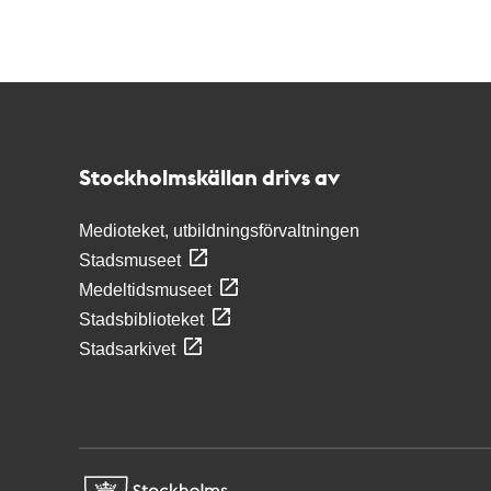
Kontakt
Stockholmskällan
Stockholmskällan drivs av
Medioteket, utbildningsförvaltningen
Stadsmuseet
Medeltidsmuseet
Stadsbiblioteket
Stadsarkivet