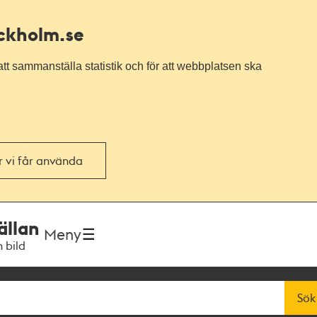
ockholm.se
tt sammanställa statistik och för att webbplatsen ska
or vi får använda
ällan
Meny
h bild
Sök