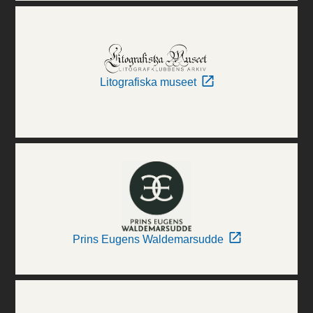
Litografiska museet
Prins Eugens Waldemarsudde