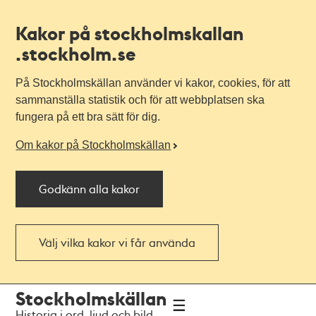
Kakor på stockholmskallan
.stockholm.se
På Stockholmskällan använder vi kakor, cookies, för att
sammanställa statistik och för att webbplatsen ska
fungera på ett bra sätt för dig.
Om kakor på Stockholmskällan
Godkänn alla kakor
Välj vilka kakor vi får använda
Till
Till
Stockholmskällan
navigationen
huvudinnehållet
Historia i ord, ljud och bild