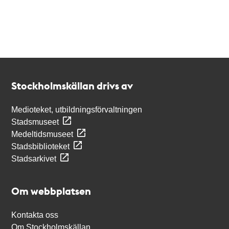
Kontakt
Stockholmskällan
Stockholmskällan drivs av
Medioteket, utbildningsförvaltningen
Stadsmuseet
Medeltidsmuseet
Stadsbiblioteket
Stadsarkivet
Om webbplatsen
Kontakta oss
Om Stockholmskällan