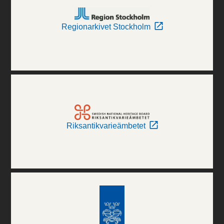
Regionarkivet Stockholm
Riksantikvarieämbetet