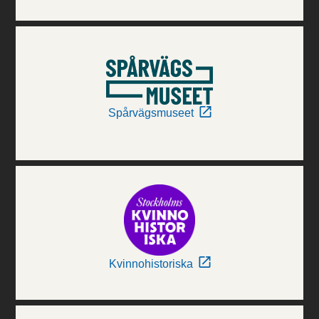
Spårvägsmuseet
Kvinnohistoriska