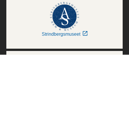
Strindbergsmuseet
Thielska Galleriet