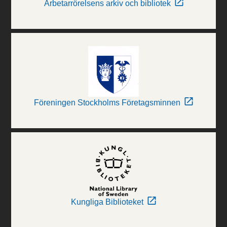
Arbetarrörelsens arkiv och bibliotek
Föreningen Stockholms Företagsminnen
Kungliga Biblioteket