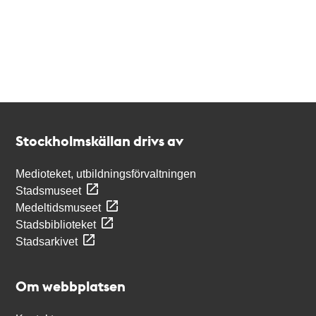
Kontakt
Stockholmskällan
Stockholmskällan drivs av
Medioteket, utbildningsförvaltningen
Stadsmuseet
Medeltidsmuseet
Stadsbiblioteket
Stadsarkivet
Om webbplatsen