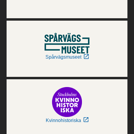
Spårvägsmuseet
Kvinnohistoriska