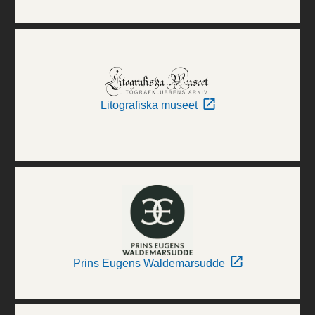
Litografiska museet
Prins Eugens Waldemarsudde