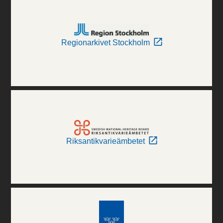
Regionarkivet Stockholm
Riksantikvarieämbetet