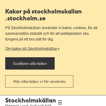
Kakor på stockholmskallan
.stockholm.se
På Stockholmskällan använder vi kakor, cookies, för att
sammanställa statistik och för att webbplatsen ska
fungera på ett bra sätt för dig.
Om kakor på Stockholmskällan
Godkänn alla kakor
Välj vilka kakor vi får använda
Till
Till
Stockholmskällan
navigationen
huvudinnehållet
Historia i ord, ljud och bild