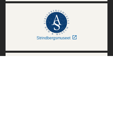
Strindbergsmuseet
Thielska Galleriet