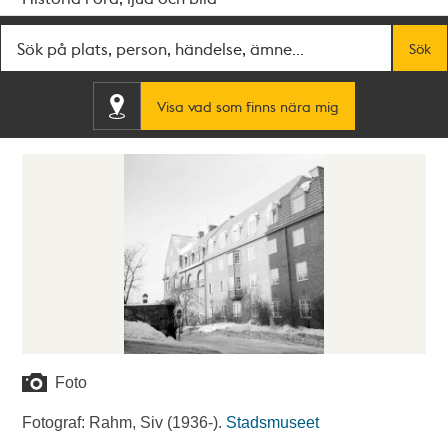
Fritextsök
Sök
Visa vad som finns nära mig
Foto
Fotograf: Rahm, Siv (1936-).
Stadsmuseet