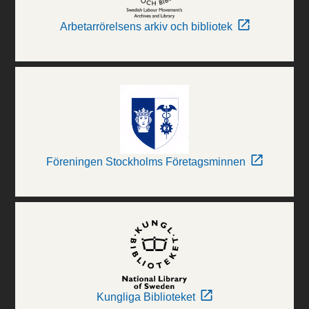
Arbetarrörelsens arkiv och bibliotek
Föreningen Stockholms Företagsminnen
Kungliga Biblioteket