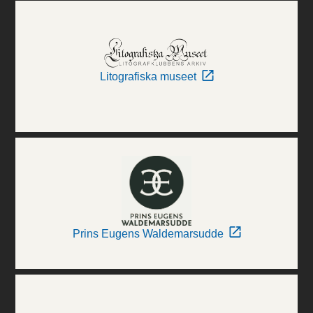
Litografiska museet
Prins Eugens Waldemarsudde