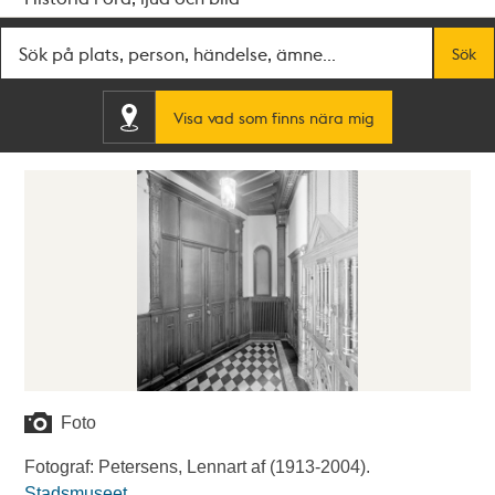
Fritextsök
Sök
Visa vad som finns nära mig
Foto
Fotograf: Petersens, Lennart af (1913-2004).
Stadsmuseet