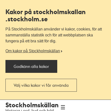
Kakor på stockholmskallan
.stockholm.se
På Stockholmskällan använder vi kakor, cookies, för att
sammanställa statistik och för att webbplatsen ska
fungera på ett bra sätt för dig.
Om kakor på Stockholmskällan
Godkänn alla kakor
Välj vilka kakor vi får använda
Till
Till
Stockholmskällan
navigationen
huvudinnehållet
Historia i ord, ljud och bild