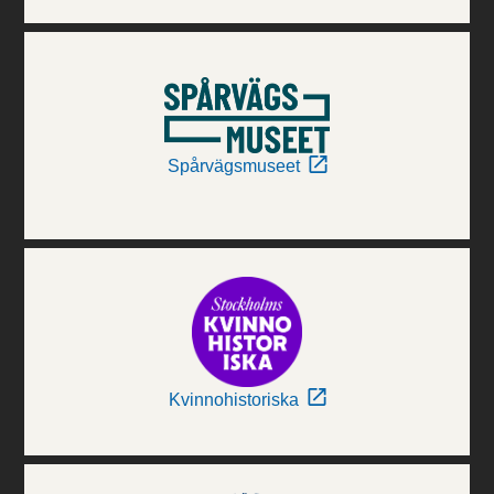
Spårvägsmuseet
Kvinnohistoriska