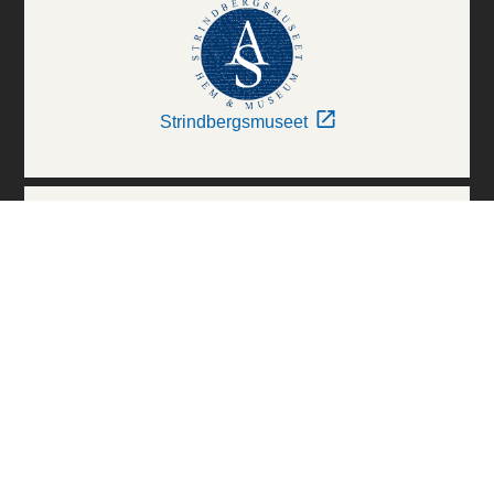
Strindbergsmuseet
Thielska Galleriet