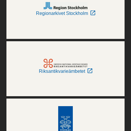
Regionarkivet Stockholm
Riksantikvarieämbetet