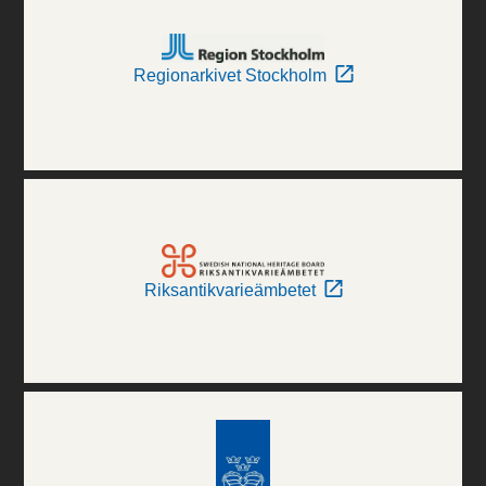
Regionarkivet Stockholm
Riksantikvarieämbetet