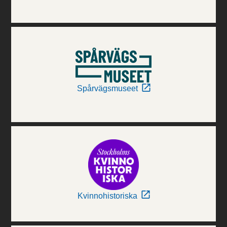
Spårvägsmuseet
Kvinnohistoriska