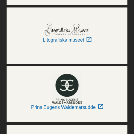
Litografiska museet
Prins Eugens Waldemarsudde