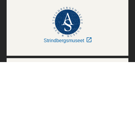
Strindbergsmuseet
Thielska Galleriet