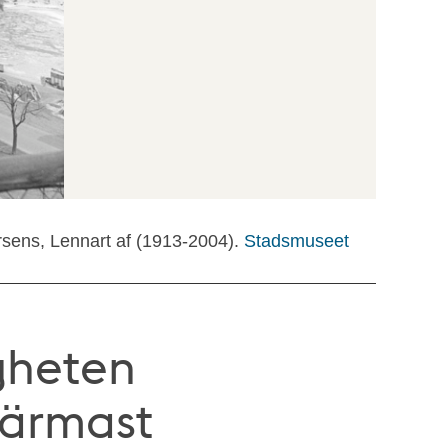
rsens, Lennart af (1913-2004).
Stadsmuseet
gheten
Närmast