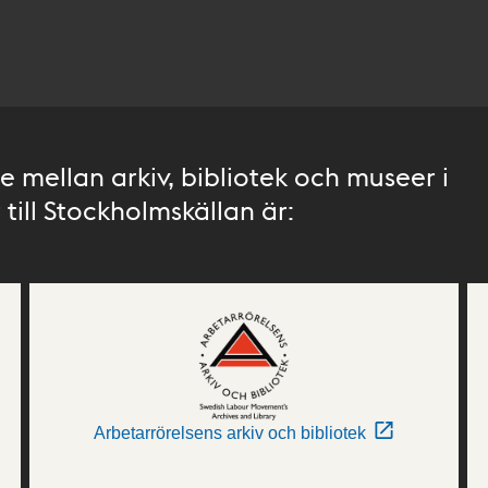
 mellan arkiv, bibliotek och museer i
till Stockholmskällan är:
Arbetarrörelsens arkiv och bibliotek