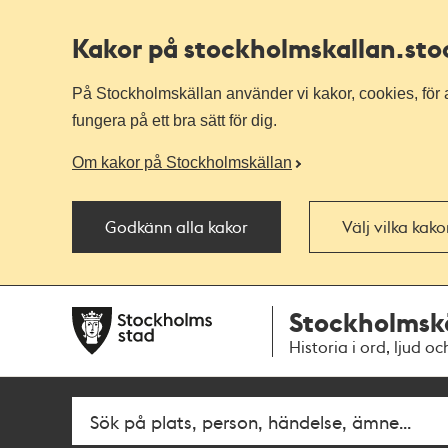
Kakor på stockholmskallan
.st
På Stockholmskällan använder vi kakor, cookies, för a
fungera på ett bra sätt för dig.
Om kakor på Stockholmskällan
Godkänn alla kakor
Välj vilka kak
Till
Till
Stockholmsk
navigationen
huvudinnehållet
Historia i ord, ljud oc
Fritextsök