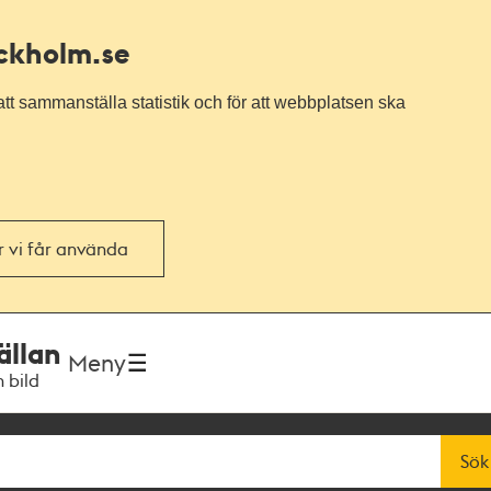
ockholm.se
tt sammanställa statistik och för att webbplatsen ska
or vi får använda
ällan
Meny
h bild
Sök