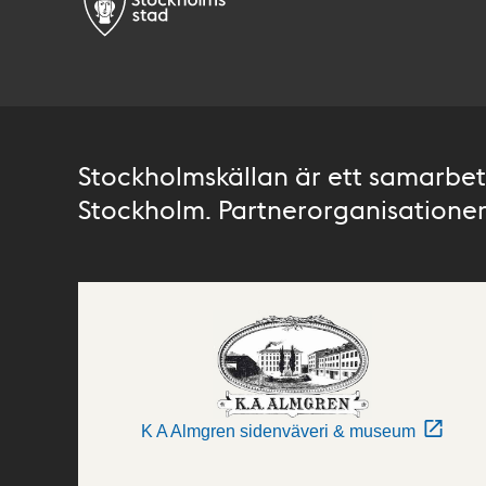
Stockholmskällan är ett samarbete
Stockholm. Partnerorganisationer 
K A Almgren sidenväveri & museum