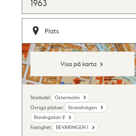
1963
Plats
Visa på karta
Stadsdel:
Östermalm
Övriga platser:
Strandvägen
Banérgatan 2
Fastighet:
BEVÄRINGEN 1