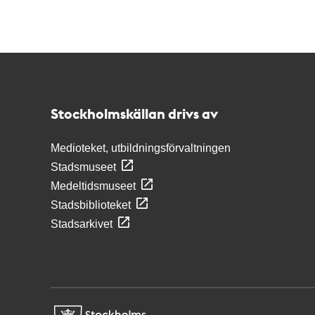
Kontakt
Stockholmskällan
Stockholmskällan drivs av
Medioteket, utbildningsförvaltningen
Stadsmuseet
Medeltidsmuseet
Stadsbiblioteket
Stadsarkivet