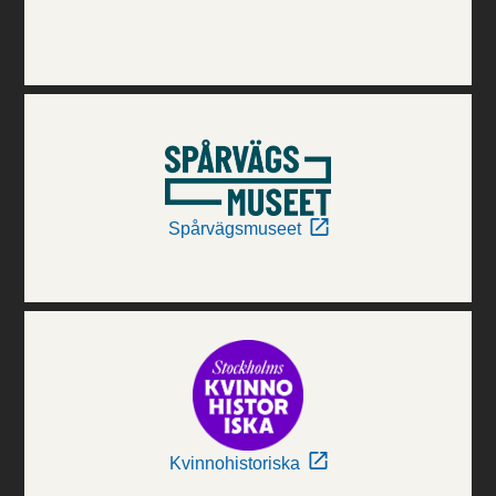
Spårvägsmuseet
Kvinnohistoriska