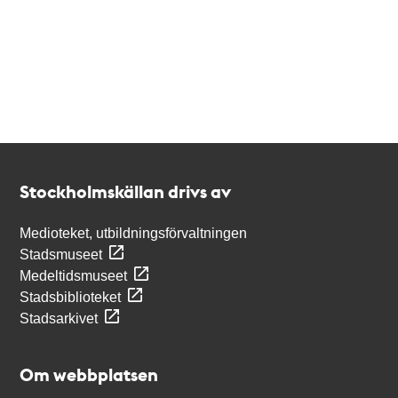
Kontakt
Stockholmskällan
Stockholmskällan drivs av
Medioteket, utbildningsförvaltningen
Stadsmuseet
Medeltidsmuseet
Stadsbiblioteket
Stadsarkivet
Om webbplatsen