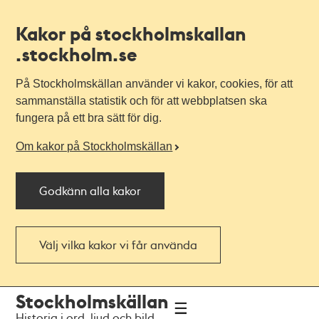
Kakor på stockholmskallan
.stockholm.se
På Stockholmskällan använder vi kakor, cookies, för att
sammanställa statistik och för att webbplatsen ska
fungera på ett bra sätt för dig.
Om kakor på Stockholmskällan
Godkänn alla kakor
Välj vilka kakor vi får använda
Till
Till
Stockholmskällan
navigationen
huvudinnehållet
Historia i ord, ljud och bild