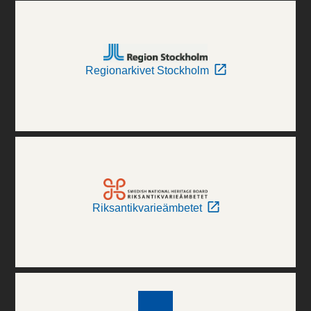
Regionarkivet Stockholm
Riksantikvarieämbetet