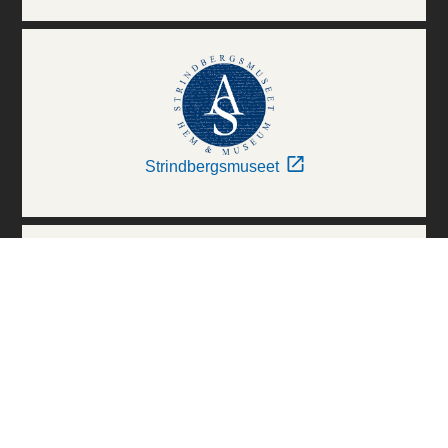
Strindbergsmuseet
Thielska Galleriet