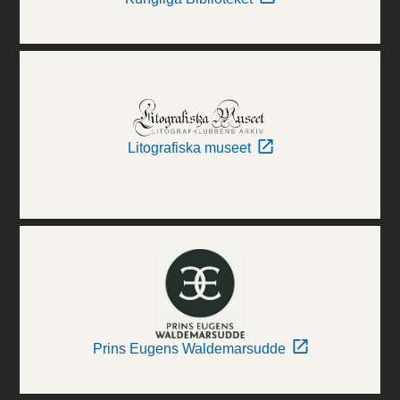
Litografiska museet
Prins Eugens Waldemarsudde