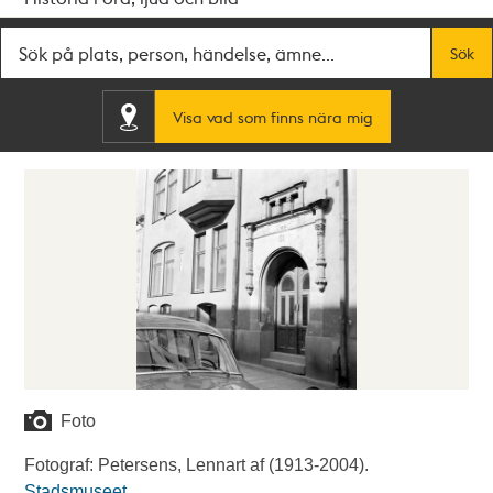
Fritextsök
Sök
Visa vad som finns nära mig
Foto
Fotograf: Petersens, Lennart af (1913-2004).
Stadsmuseet