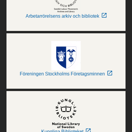
Arbetarrörelsens arkiv och bibliotek
Föreningen Stockholms Företagsminnen
Kungliga Biblioteket