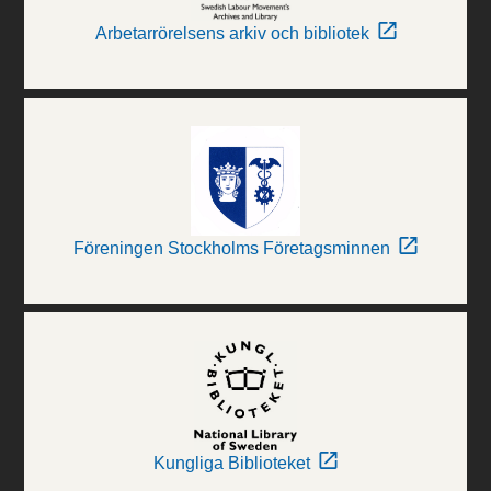
Arbetarrörelsens arkiv och bibliotek
Föreningen Stockholms Företagsminnen
Kungliga Biblioteket