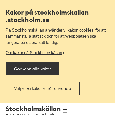
Kakor på stockholmskallan
.stockholm.se
På Stockholmskällan använder vi kakor, cookies, för att
sammanställa statistik och för att webbplatsen ska
fungera på ett bra sätt för dig.
Om kakor på Stockholmskällan
Godkänn alla kakor
Välj vilka kakor vi får använda
Till
Till
Stockholmskällan
navigationen
huvudinnehållet
Historia i ord, ljud och bild