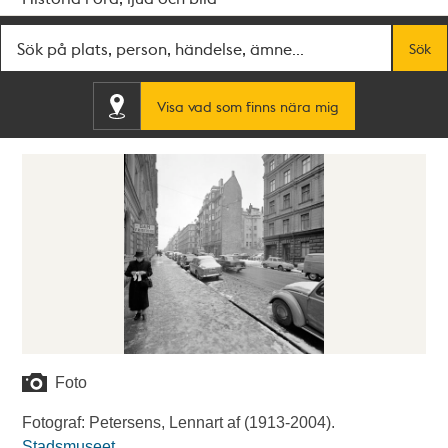
Fritextsök
Sök
Visa vad som finns nära mig
Foto
Fotograf: Petersens, Lennart af (1913-2004).
Stadsmuseet