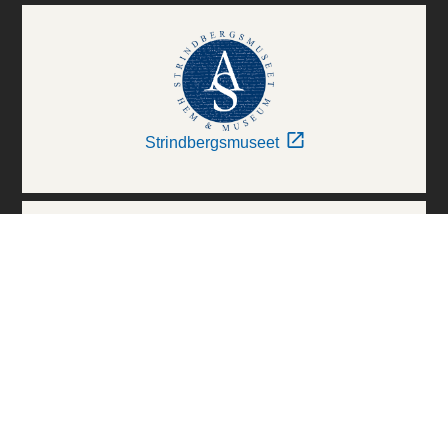
Strindbergsmuseet
Thielska Galleriet