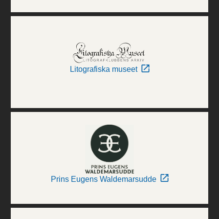
Litografiska museet
Prins Eugens Waldemarsudde