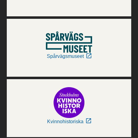
Spårvägsmuseet
Kvinnohistoriska