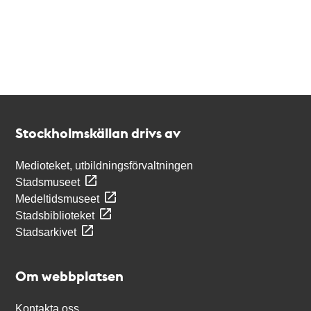
Kontakt
Stockholmskällan
Stockholmskällan drivs av
Medioteket, utbildningsförvaltningen
Stadsmuseet
Medeltidsmuseet
Stadsbiblioteket
Stadsarkivet
Om webbplatsen
Kontakta oss