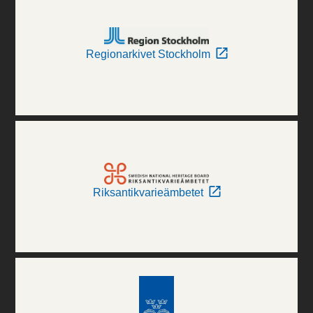
Regionarkivet Stockholm
Riksantikvarieämbetet