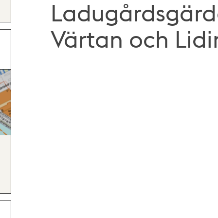
Ladugårdsgärdet
Värtan och Lid