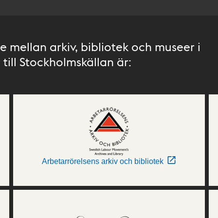
 mellan arkiv, bibliotek och museer i
till Stockholmskällan är:
Arbetarrörelsens arkiv och bibliotek