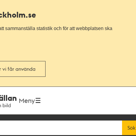
ockholm.se
tt sammanställa statistik och för att webbplatsen ska
or vi får använda
ällan
Meny
h bild
Sök