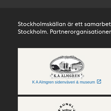
Stockholmskällan är ett samarbete
Stockholm. Partnerorganisationer 
K A Almgren sidenväveri & museum