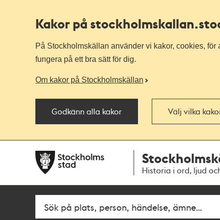
Kakor på stockholmskallan
.st
På Stockholmskällan använder vi kakor, cookies, för a
fungera på ett bra sätt för dig.
Om kakor på Stockholmskällan
Godkänn alla kakor
Välj vilka kak
Till
Till
Stockholmsk
navigationen
huvudinnehållet
Historia i ord, ljud oc
Fritextsök