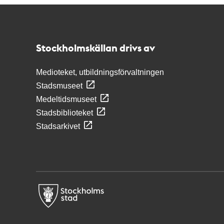
Kontakt
Stockholmskällan
Stockholmskällan drivs av
Medioteket, utbildningsförvaltningen
Stadsmuseet
Medeltidsmuseet
Stadsbiblioteket
Stadsarkivet