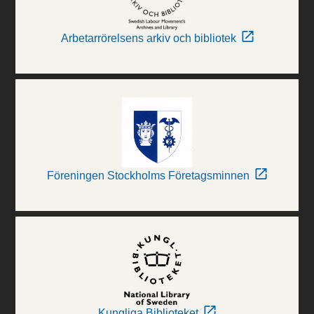
Arbetarrörelsens arkiv och bibliotek
Föreningen Stockholms Företagsminnen
Kungliga Biblioteket