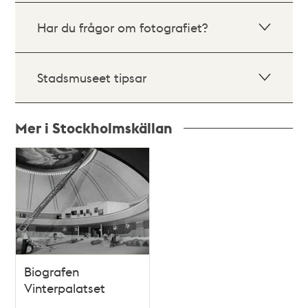
Har du frågor om fotografiet?
Stadsmuseet tipsar
Mer i Stockholmskällan
Relaterade
poster
och
teman
Biografen
Vinterpalatset