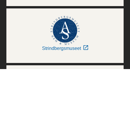
Strindbergsmuseet
Thielska Galleriet