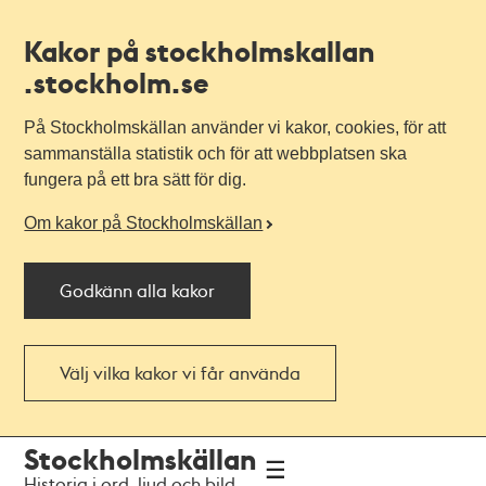
Kakor på stockholmskallan
.stockholm.se
På Stockholmskällan använder vi kakor, cookies, för att
sammanställa statistik och för att webbplatsen ska
fungera på ett bra sätt för dig.
Om kakor på Stockholmskällan
Godkänn alla kakor
Välj vilka kakor vi får använda
Till
Till
Stockholmskällan
navigationen
huvudinnehållet
Historia i ord, ljud och bild