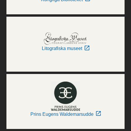
Litografiska museet
Prins Eugens Waldemarsudde