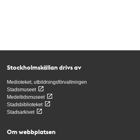
Kontakt
Stockholmskällan
Stockholmskällan drivs av
Medioteket, utbildningsförvaltningen
Stadsmuseet
Medeltidsmuseet
Stadsbiblioteket
Stadsarkivet
Om webbplatsen