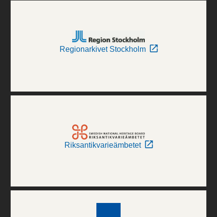
Regionarkivet Stockholm
Riksantikvarieämbetet