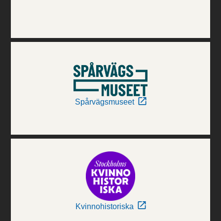
Spårvägsmuseet
Kvinnohistoriska