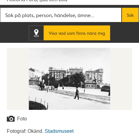
Fritextsök
Sök
Visa vad som finns nära mig
Foto
Fotograf: Okänd.
Stadsmuseet