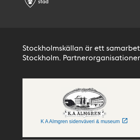
Stockholmskällan är ett samarbete
Stockholm. Partnerorganisationer 
K A Almgren sidenväveri & museum