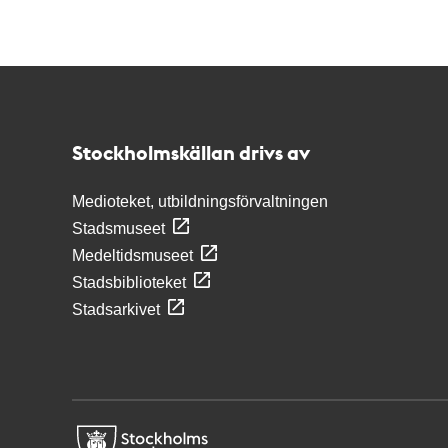
Kontakt
Stockholmskällan
Stockholmskällan drivs av
Medioteket, utbildningsförvaltningen
Stadsmuseet
Medeltidsmuseet
Stadsbiblioteket
Stadsarkivet