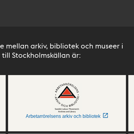
 mellan arkiv, bibliotek och museer i
till Stockholmskällan är:
Arbetarrörelsens arkiv och bibliotek