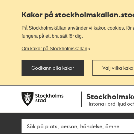
Kakor på stockholmskallan
.st
På Stockholmskällan använder vi kakor, cookies, för a
fungera på ett bra sätt för dig.
Om kakor på Stockholmskällan
Godkänn alla kakor
Välj vilka kak
Till
Till
Stockholmsk
navigationen
huvudinnehållet
Historia i ord, ljud oc
Fritextsök