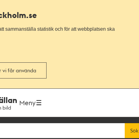
ockholm.se
tt sammanställa statistik och för att webbplatsen ska
or vi får använda
ällan
Meny
h bild
Sök