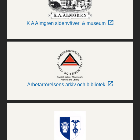
K A Almgren sidenväveri & museum
Arbetarrörelsens arkiv och bibliotek