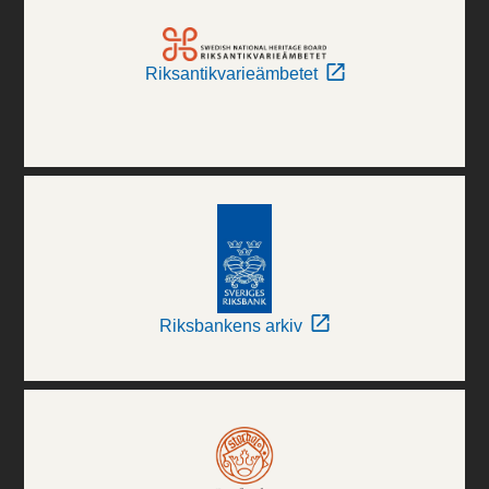
Riksantikvarieämbetet
Riksbankens arkiv