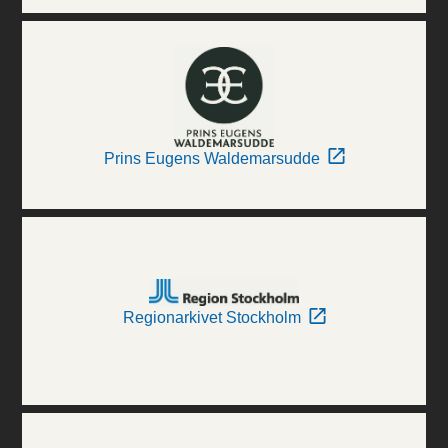
Prins Eugens Waldemarsudde
Regionarkivet Stockholm