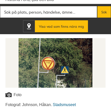
Fritextsök
Sök
Visa vad som finns nära mig
Foto
Fotograf: Johnson, Håkan.
Stadsmuseet