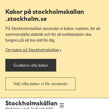
Kakor på stockholmskallan
.stockholm.se
På Stockholmskällan använder vi kakor, cookies, för att
sammanställa statistik och för att webbplatsen ska
fungera på ett bra sätt för dig.
Om kakor på Stockholmskällan
Godkänn alla kakor
Välj vilka kakor vi får använda
Till
Till
Stockholmskällan
navigationen
huvudinnehållet
Historia i ord, ljud och bild