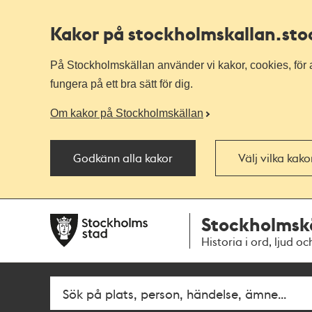
Kakor på stockholmskallan
.st
På Stockholmskällan använder vi kakor, cookies, för a
fungera på ett bra sätt för dig.
Om kakor på Stockholmskällan
Godkänn alla kakor
Välj vilka kak
Till
Till
Stockholmsk
navigationen
huvudinnehållet
Historia i ord, ljud oc
Fritextsök