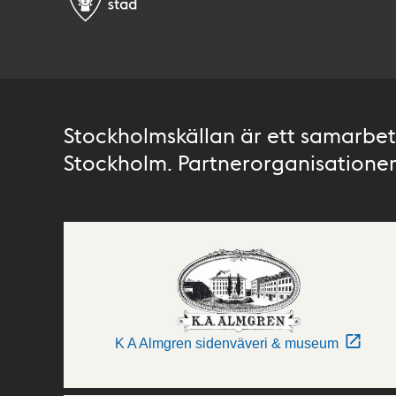
Stockholmskällan är ett samarbete
Stockholm. Partnerorganisationer 
K A Almgren sidenväveri & museum