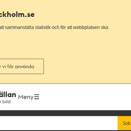
ockholm.se
tt sammanställa statistik och för att webbplatsen ska
or vi får använda
ällan
Meny
h bild
Sök