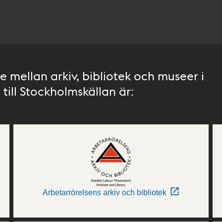
 mellan arkiv, bibliotek och museer i
till Stockholmskällan är:
Arbetarrörelsens arkiv och bibliotek