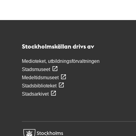
Kontakt
Stockholmskällan
Stockholmskällan drivs av
Medioteket, utbildningsförvaltningen
Stadsmuseet
Medeltidsmuseet
Stadsbiblioteket
Stadsarkivet