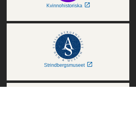
Kvinnohistoriska
Strindbergsmuseet
Thielska Galleriet