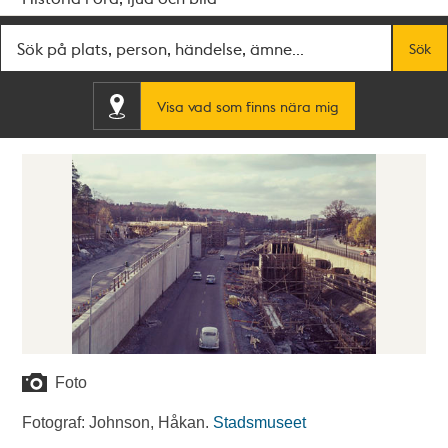
Fritextsök
Sök
Visa vad som finns nära mig
Foto
Fotograf: Johnson, Håkan.
Stadsmuseet