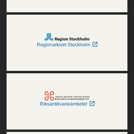
Regionarkivet Stockholm
Riksantikvarieämbetet