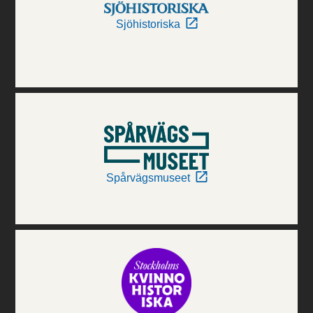
Sjöhistoriska
Spårvägsmuseet