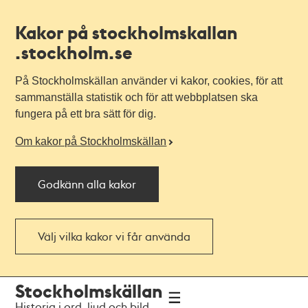
Kakor på stockholmskallan
.stockholm.se
På Stockholmskällan använder vi kakor, cookies, för att
sammanställa statistik och för att webbplatsen ska
fungera på ett bra sätt för dig.
Om kakor på Stockholmskällan
Godkänn alla kakor
Välj vilka kakor vi får använda
Till
Till
Stockholmskällan
navigationen
huvudinnehållet
Historia i ord, ljud och bild