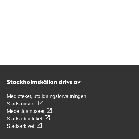
Kontakt
Stockholmskällan
Stockholmskällan drivs av
Medioteket, utbildningsförvaltningen
Stadsmuseet
Medeltidsmuseet
Stadsbiblioteket
Stadsarkivet