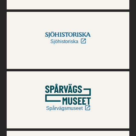
Sjöhistoriska
Spårvägsmuseet