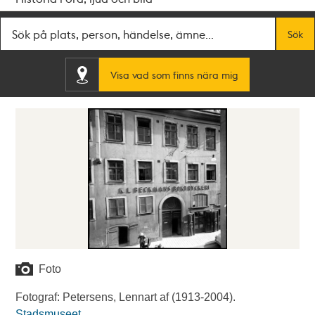
Fritextsök
Sök
Visa vad som finns nära mig
Foto
Fotograf: Petersens, Lennart af (1913-2004).
Stadsmuseet