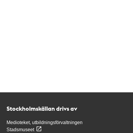
Kontakt
Stockholmskällan
Stockholmskällan drivs av
Medioteket, utbildningsförvaltningen
Stadsmuseet