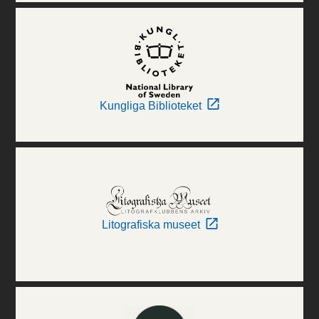
Kungliga Biblioteket
Litografiska museet