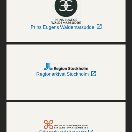
Prins Eugens Waldemarsudde
Regionarkivet Stockholm