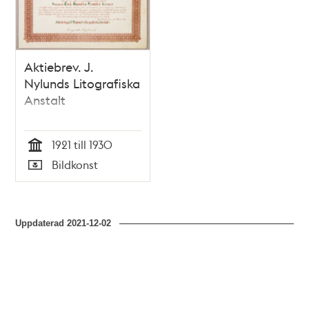
teman
Aktiebrev. J.
Nylunds Litografiska
Anstalt
1921 till 1930
Tid
Bildkonst
Typ
Uppdaterad
2021-12-02