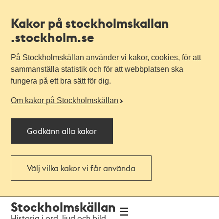
Kakor på stockholmskallan
.stockholm.se
På Stockholmskällan använder vi kakor, cookies, för att
sammanställa statistik och för att webbplatsen ska
fungera på ett bra sätt för dig.
Om kakor på Stockholmskällan
Godkänn alla kakor
Välj vilka kakor vi får använda
Till
Till
Stockholmskällan
navigationen
huvudinnehållet
Historia i ord, ljud och bild