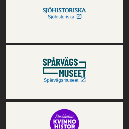
Sjöhistoriska
Spårvägsmuseet