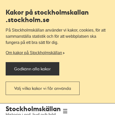
Kakor på stockholmskallan
.stockholm.se
På Stockholmskällan använder vi kakor, cookies, för att
sammanställa statistik och för att webbplatsen ska
fungera på ett bra sätt för dig.
Om kakor på Stockholmskällan
Godkänn alla kakor
Välj vilka kakor vi får använda
Till
Till
Stockholmskällan
navigationen
huvudinnehållet
Historia i ord, ljud och bild