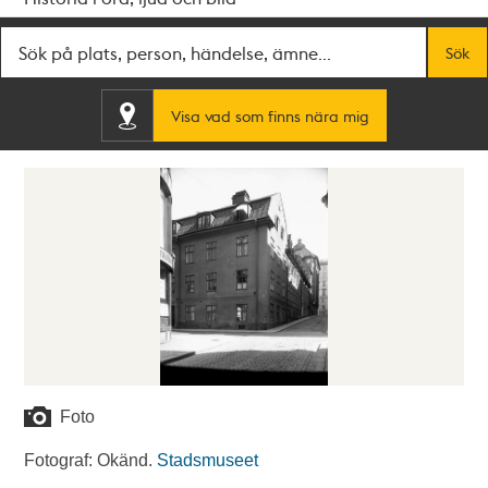
Fritextsök
Sök
Visa vad som finns nära mig
Foto
Fotograf: Okänd.
Stadsmuseet