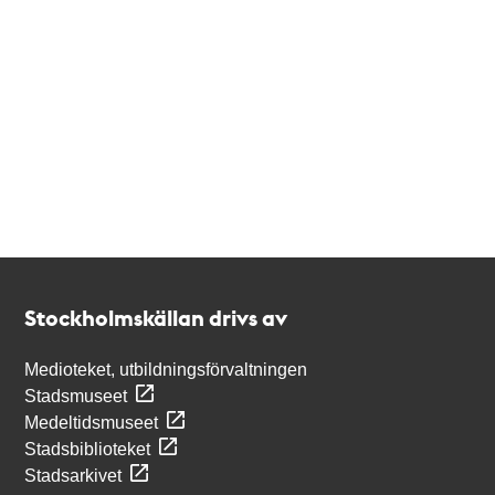
Kontakt
Stockholmskällan
Stockholmskällan drivs av
Medioteket, utbildningsförvaltningen
Stadsmuseet
Medeltidsmuseet
Stadsbiblioteket
Stadsarkivet