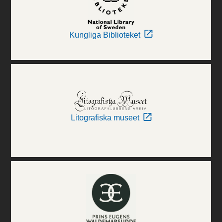
Kungliga Biblioteket
Litografiska museet