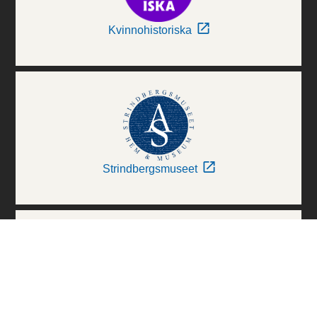
Kvinnohistoriska
Strindbergsmuseet
Thielska Galleriet