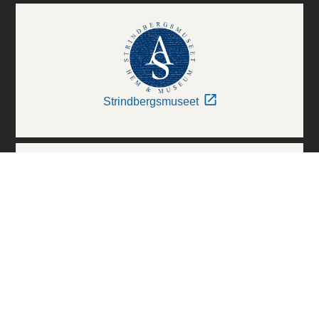
Strindbergsmuseet
Thielska Galleriet