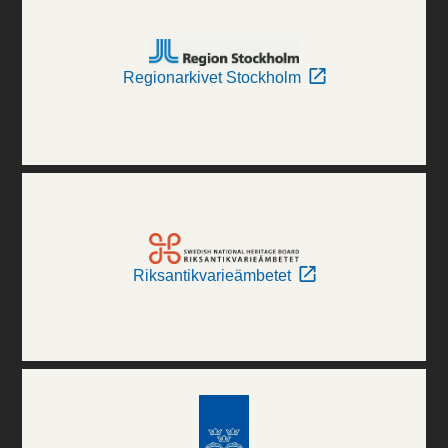
Regionarkivet Stockholm
Riksantikvarieämbetet