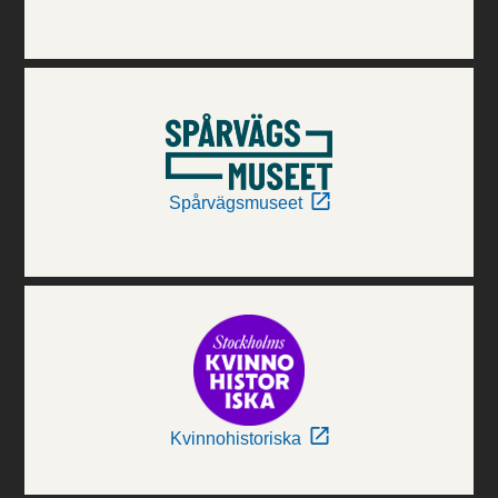
Spårvägsmuseet
Kvinnohistoriska