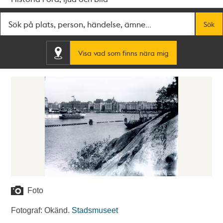
Fritextsök
Sök
Visa vad som finns nära mig
Foto
Fotograf: Okänd.
Stadsmuseet