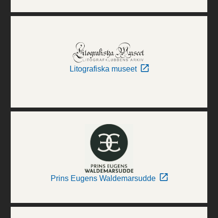
Litografiska museet
Prins Eugens Waldemarsudde