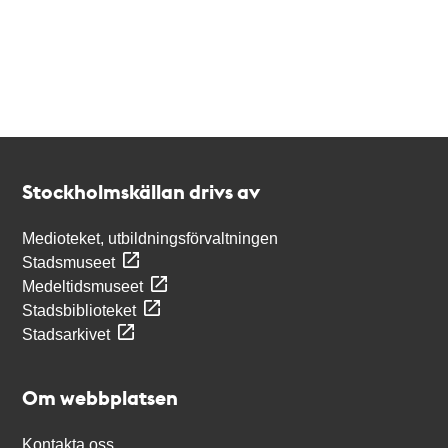
Kontakt
Stockholmskällan
Stockholmskällan drivs av
Medioteket, utbildningsförvaltningen
Stadsmuseet
Medeltidsmuseet
Stadsbiblioteket
Stadsarkivet
Om webbplatsen
Kontakta oss