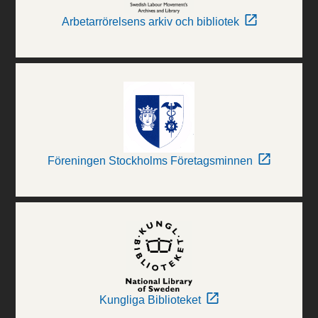
Arbetarrörelsens arkiv och bibliotek
Föreningen Stockholms Företagsminnen
Kungliga Biblioteket