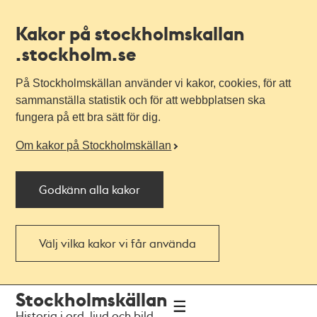
Kakor på stockholmskallan
.stockholm.se
På Stockholmskällan använder vi kakor, cookies, för att
sammanställa statistik och för att webbplatsen ska
fungera på ett bra sätt för dig.
Om kakor på Stockholmskällan
Godkänn alla kakor
Välj vilka kakor vi får använda
Till
Till
Stockholmskällan
navigationen
huvudinnehållet
Historia i ord, ljud och bild