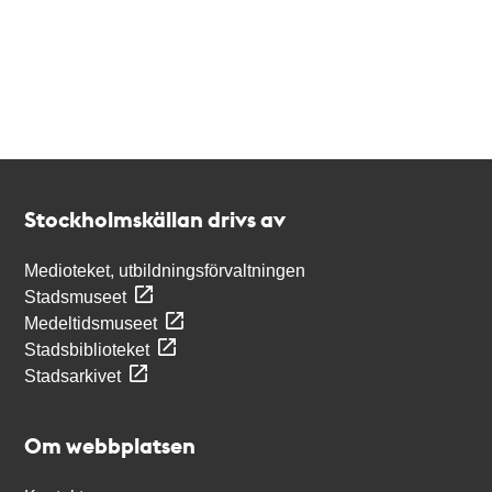
Kontakt
Stockholmskällan
Stockholmskällan drivs av
Medioteket, utbildningsförvaltningen
Stadsmuseet
Medeltidsmuseet
Stadsbiblioteket
Stadsarkivet
Om webbplatsen