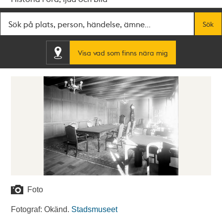
Fritextsök
Sök
Visa vad som finns nära mig
Foto
Fotograf: Okänd.
Stadsmuseet