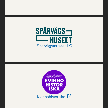
Spårvägsmuseet
Kvinnohistoriska