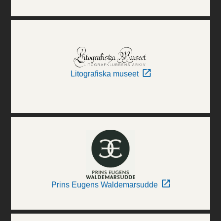
Litografiska museet
Prins Eugens Waldemarsudde