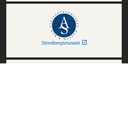
Strindbergsmuseet
Thielska Galleriet