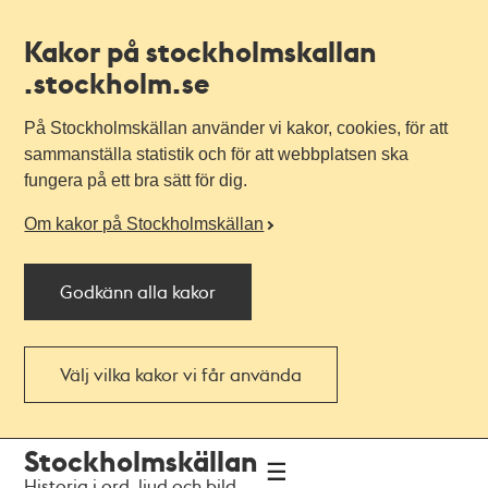
Kakor på stockholmskallan
.stockholm.se
På Stockholmskällan använder vi kakor, cookies, för att
sammanställa statistik och för att webbplatsen ska
fungera på ett bra sätt för dig.
Om kakor på Stockholmskällan
Godkänn alla kakor
Välj vilka kakor vi får använda
Till
Till
Stockholmskällan
navigationen
huvudinnehållet
Historia i ord, ljud och bild