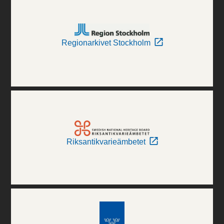
Regionarkivet Stockholm
Riksantikvarieämbetet