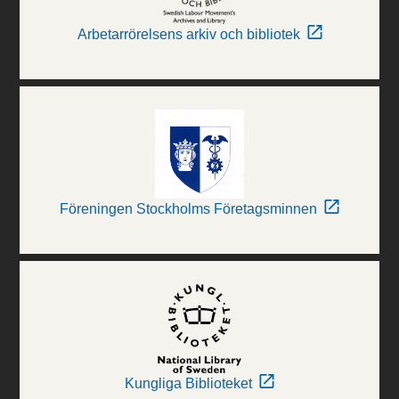
Arbetarrörelsens arkiv och bibliotek
Föreningen Stockholms Företagsminnen
Kungliga Biblioteket