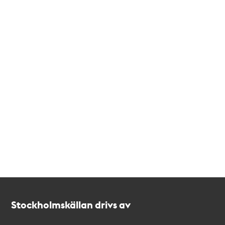
Kontakt
Stockholmskällan
Stockholmskällan drivs av