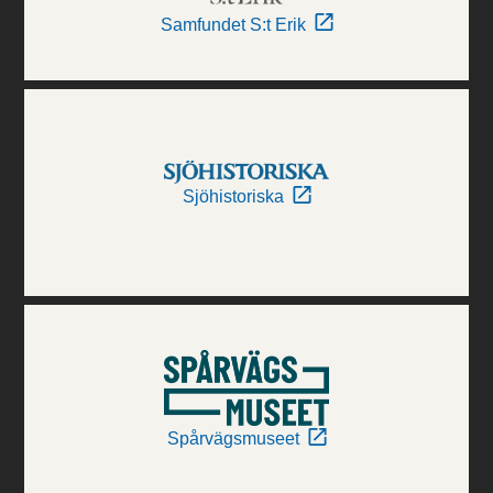
Samfundet S:t Erik
Sjöhistoriska
Spårvägsmuseet