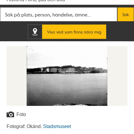
Fritextsök
Sök
Visa vad som finns nära mig
Foto
Fotograf: Okänd.
Stadsmuseet