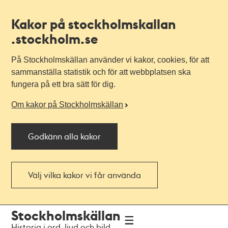
Kakor på stockholmskallan
.stockholm.se
På Stockholmskällan använder vi kakor, cookies, för att
sammanställa statistik och för att webbplatsen ska
fungera på ett bra sätt för dig.
Om kakor på Stockholmskällan
Godkänn alla kakor
Välj vilka kakor vi får använda
Till
Till
Stockholmskällan
navigationen
huvudinnehållet
Historia i ord, ljud och bild