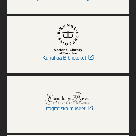
Kungliga Biblioteket
Litografiska museet