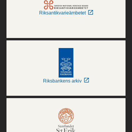
Riksantikvarieämbetet
Riksbankens arkiv