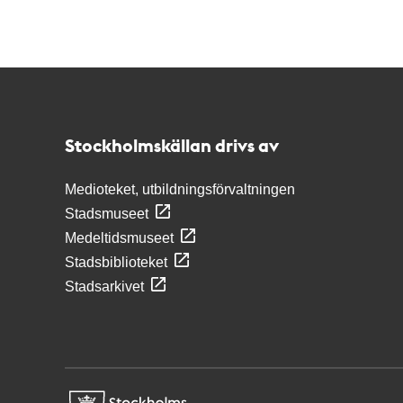
Kontakt
Stockholmskällan
Stockholmskällan drivs av
Medioteket, utbildningsförvaltningen
Stadsmuseet
Medeltidsmuseet
Stadsbiblioteket
Stadsarkivet