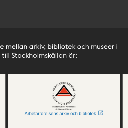
 mellan arkiv, bibliotek och museer i
till Stockholmskällan är:
Arbetarrörelsens arkiv och bibliotek