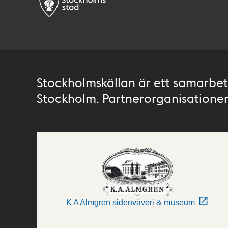
Stockholmskällan är ett samarbete
Stockholm. Partnerorganisationer 
K A Almgren sidenväveri & museum