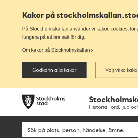
Kakor på stockholmskallan
.st
På Stockholmskällan använder vi kakor, cookies, för a
fungera på ett bra sätt för dig.
Om kakor på Stockholmskällan
Godkänn alla kakor
Välj vilka kak
Till
Till
Stockholmsk
navigationen
huvudinnehållet
Historia i ord, ljud oc
Fritextsök