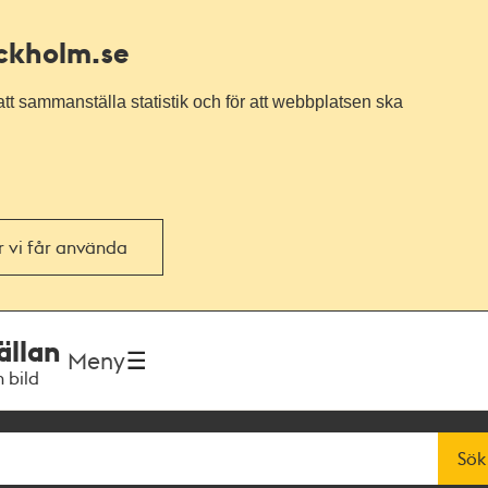
ockholm.se
tt sammanställa statistik och för att webbplatsen ska
or vi får använda
ällan
Meny
h bild
Sök