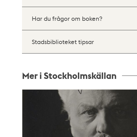
Har du frågor om boken?
Stadsbiblioteket tipsar
Mer i Stockholmskällan
Relaterade
poster
och
teman