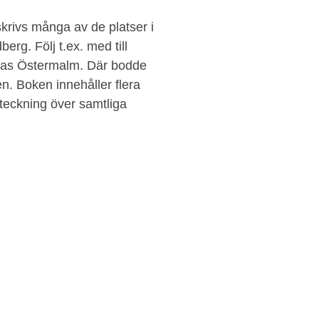
krivs många av de platser i
erg. Följ t.ex. med till
las Östermalm. Där bodde
en. Boken innehåller flera
rteckning över samtliga