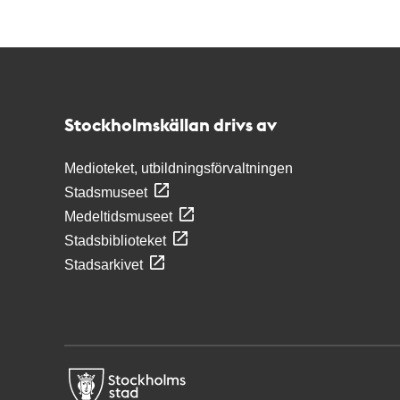
Kontakt
Stockholmskällan
Stockholmskällan drivs av
Medioteket, utbildningsförvaltningen
Stadsmuseet
Medeltidsmuseet
Stadsbiblioteket
Stadsarkivet