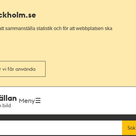
ockholm.se
tt sammanställa statistik och för att webbplatsen ska
or vi får använda
ällan
Meny
h bild
Sök