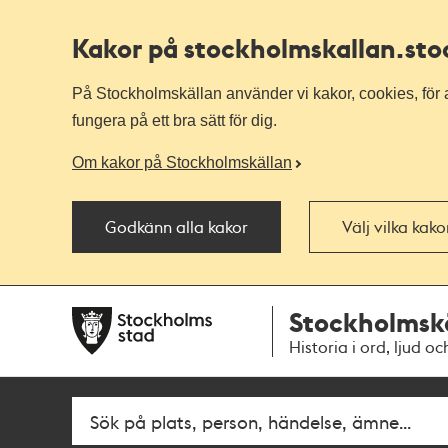
Kakor på stockholmskallan
.st
På Stockholmskällan använder vi kakor, cookies, för a
fungera på ett bra sätt för dig.
Om kakor på Stockholmskällan
Godkänn alla kakor
Välj vilka kak
Till
Till
Stockholmsk
navigationen
huvudinnehållet
Historia i ord, ljud oc
Fritextsök