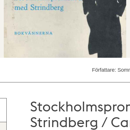
Författare: Som
Stockholmspr
Strindberg / C