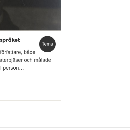
 språket
Tema
författare, både
eaterpjäser och målade
ell person…