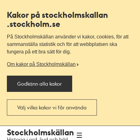
Kakor på stockholmskallan
.stockholm.se
På Stockholmskällan använder vi kakor, cookies, för att
sammanställa statistik och för att webbplatsen ska
fungera på ett bra sätt för dig.
Om kakor på Stockholmskällan
Godkänn alla kakor
Välj vilka kakor vi får använda
Till
Till
Stockholmskällan
navigationen
huvudinnehållet
Historia i ord, ljud och bild