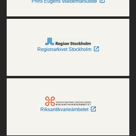
Prins Eugens Waldemarsudde
Regionarkivet Stockholm
Riksantikvarieämbetet