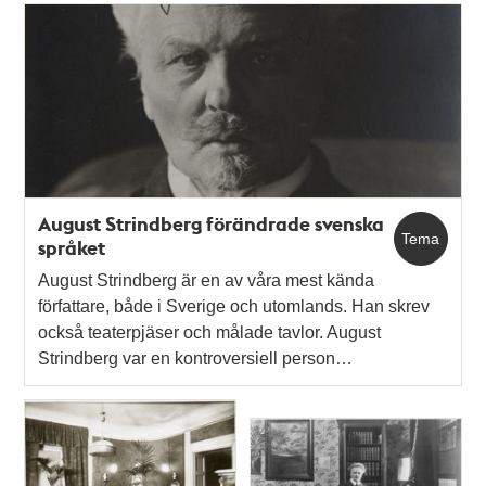
Relaterade
poster
och
teman
August Strindberg förändrade svenska
Tema
språket
August Strindberg är en av våra mest kända
författare, både i Sverige och utomlands. Han skrev
också teaterpjäser och målade tavlor. August
Strindberg var en kontroversiell person…