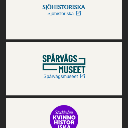
Sjöhistoriska
Spårvägsmuseet