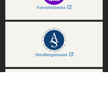
Kvinnohistoriska
Strindbergsmuseet
Thielska Galleriet