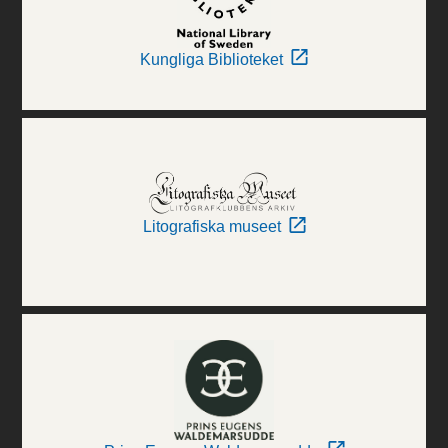
Kungliga Biblioteket
Litografiska museet