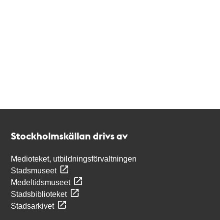
Kontakt
Stockholmskällan
Stockholmskällan drivs av
Medioteket, utbildningsförvaltningen
Stadsmuseet
Medeltidsmuseet
Stadsbiblioteket
Stadsarkivet