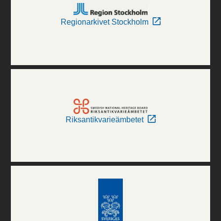
Regionarkivet Stockholm
Riksantikvarieämbetet