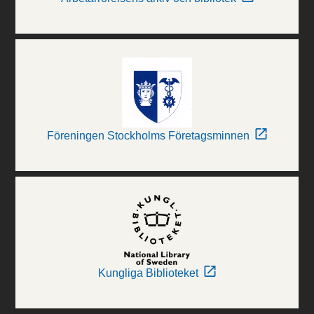
Föreningen Stockholms Företagsminnen
Kungliga Biblioteket