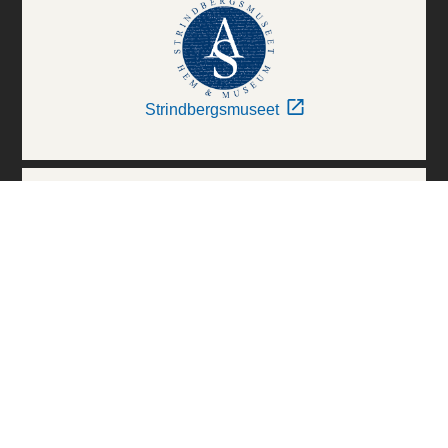
Strindbergsmuseet
Thielska Galleriet