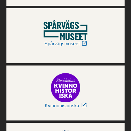
Spårvägsmuseet
Kvinnohistoriska