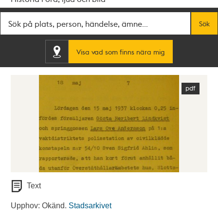
Fritextsök
Sök
Visa vad som finns nära mig
Text
Upphov: Okänd.
Stadsarkivet