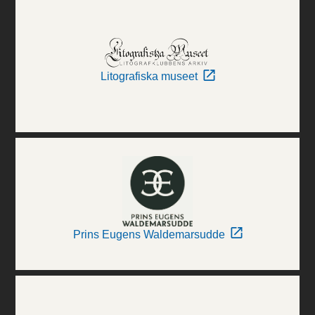
Litografiska museet
Prins Eugens Waldemarsudde