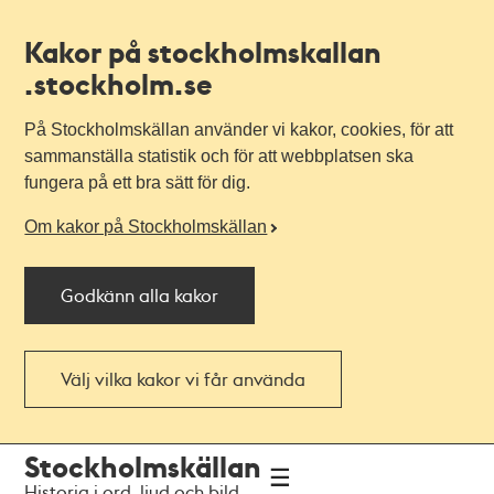
Kakor på stockholmskallan
.stockholm.se
På Stockholmskällan använder vi kakor, cookies, för att
sammanställa statistik och för att webbplatsen ska
fungera på ett bra sätt för dig.
Om kakor på Stockholmskällan
Godkänn alla kakor
Välj vilka kakor vi får använda
Till
Till
Stockholmskällan
navigationen
huvudinnehållet
Historia i ord, ljud och bild