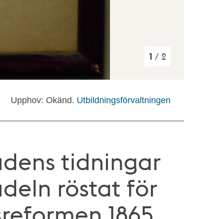
1
/ 2
Upphov: Okänd.
Utbildningsförvaltningen
tadens tidningar
deln röstat för
sreformen 1865