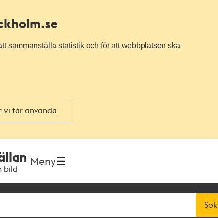
ockholm.se
tt sammanställa statistik och för att webbplatsen ska
or vi får använda
ällan
Meny
h bild
Sök