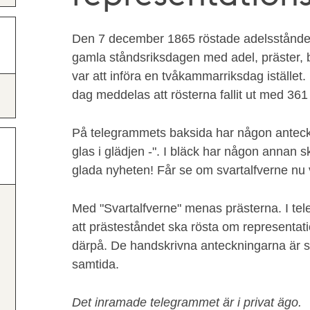
Den 7 december 1865 röstade adelsståndet 
gamla ståndsriksdagen med adel, präster, 
var att införa en tvåkammarriksdag iställe
dag meddelas att rösterna fallit ut med 361 
På telegrammets baksida har någon antecknat
glas i glädjen -". I bläck har någon annan skr
glada nyheten! Får se om svartalfverne n
Med "Svartalfverne" menas prästerna. I te
att prästeståndet ska rösta om representat
därpå. De handskrivna anteckningarna är 
samtida.
Det inramade telegrammet är i privat ägo.