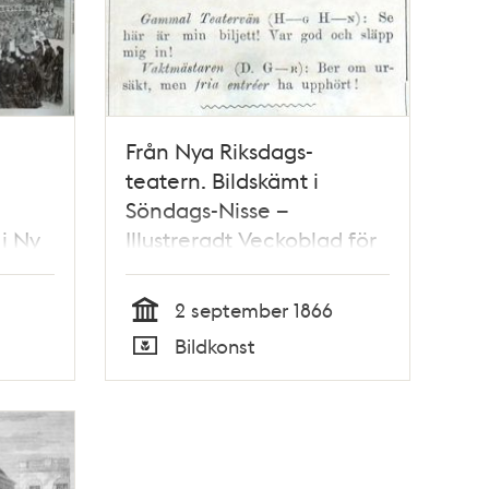
Från Nya Riksdags-
teatern. Bildskämt i
Söndags-Nisse –
 i Ny
Illustreradt Veckoblad för
r 25
Skämt, Humor och Satir,
nr 36, den 2 september
2 september 1866
1866
Tid
Bildkonst
Typ