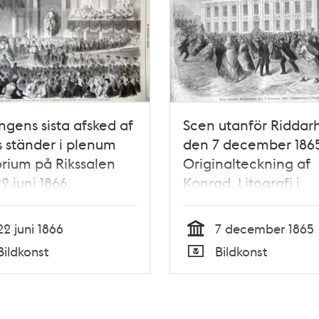
gens sista afsked af
Scen utanför Riddar
s ständer i plenum
den 7 december 1865
rium på Rikssalen
Originalteckning af
2 juni 1866.
Konrad. Litografi i
rafisk bild Ny
Illustrerad Tidning, n
trerad Tidning, nr 27
den 16 december 186
22 juni 1866
7 december 1865
 juli 1866
Tid
Bildkonst
Bildkonst
Typ