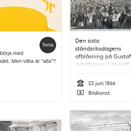
Den sista
Tema
ståndsriksdagens
t börja med
afblåsning på Gustaf
det. Men vilka är "alla"?
Adolfs torg. Litografi
Illustrerad Tidning, n
den 23 juni 1866
23 juni 1866
Tid
Bildkonst
Typ