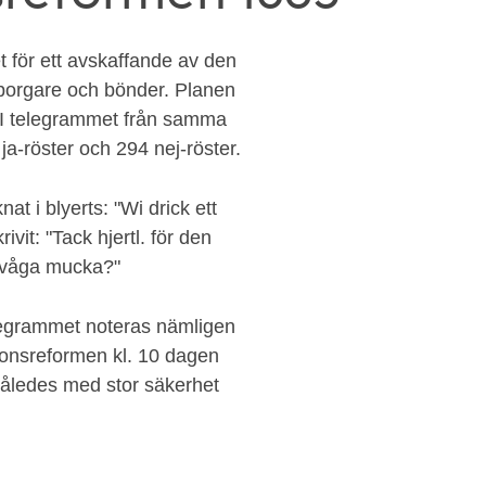
för ett avskaffande av den
borgare och bönder. Planen
t. I telegrammet från samma
ja-röster och 294 nej-röster.
 i blyerts: "Wi drick ett
ivit: "Tack hjertl. för den
u våga mucka?"
legrammet noteras nämligen
ionsreformen kl. 10 dagen
således med stor säkerhet