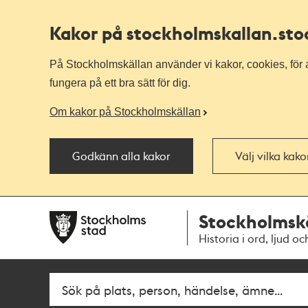
Kakor på stockholmskallan
.st
På Stockholmskällan använder vi kakor, cookies, för a
fungera på ett bra sätt för dig.
Om kakor på Stockholmskällan
Godkänn alla kakor
Välj vilka kak
Till
Till
Stockholmsk
navigationen
huvudinnehållet
Historia i ord, ljud oc
Fritextsök