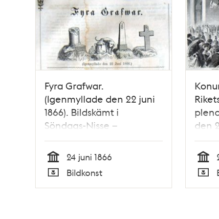
Fyra Grafwar.
Konun
(Igenmyllade den 22 juni
Riket
1866). Bildskämt i
pleno
Söndags-Nisse –
den 2
Illustreradt Veckoblad för
Litog
Skämt, Humor och Satir,
Illus
24 juni 1866
nr 25, den 24 juni 1866
den 7
Tid
Tid
Bildkonst
Typ
Typ