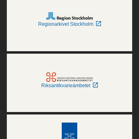
Regionarkivet Stockholm
Riksantikvarieämbetet