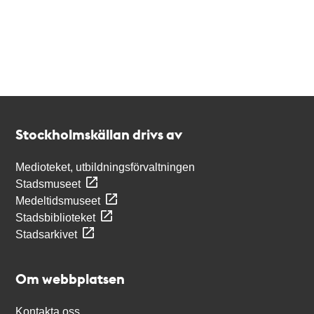
Kontakt
Stockholmskällan
Stockholmskällan drivs av
Medioteket, utbildningsförvaltningen
Stadsmuseet
Medeltidsmuseet
Stadsbiblioteket
Stadsarkivet
Om webbplatsen
Kontakta oss