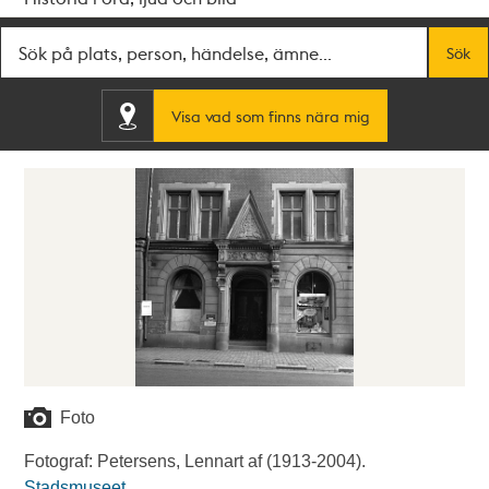
Fritextsök
Sök
Visa vad som finns nära mig
Foto
Fotograf: Petersens, Lennart af (1913-2004).
Stadsmuseet