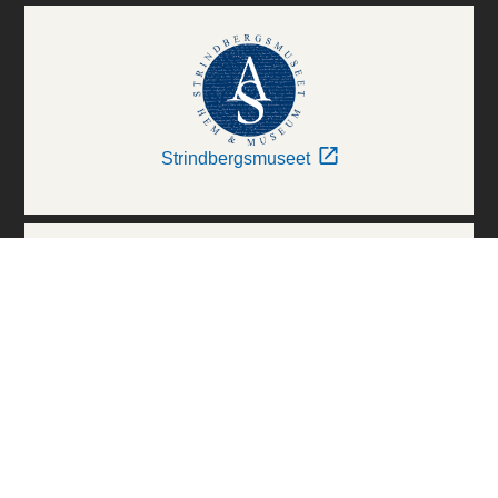
Strindbergsmuseet
Thielska Galleriet