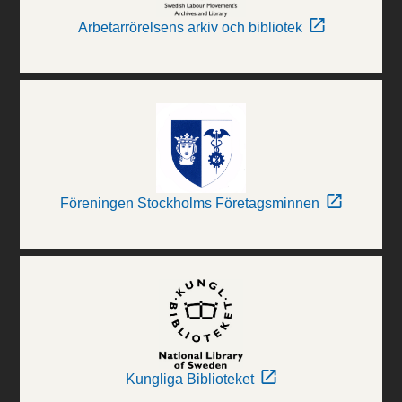
Arbetarrörelsens arkiv och bibliotek
Föreningen Stockholms Företagsminnen
Kungliga Biblioteket