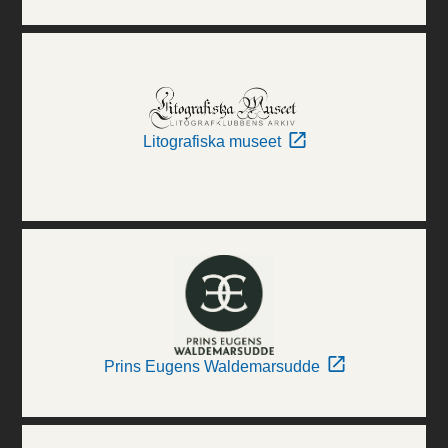
Litografiska museet
Prins Eugens Waldemarsudde