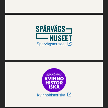
Spårvägsmuseet
Kvinnohistoriska