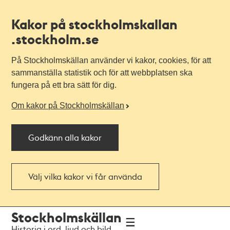
Kakor på stockholmskallan
.stockholm.se
På Stockholmskällan använder vi kakor, cookies, för att
sammanställa statistik och för att webbplatsen ska
fungera på ett bra sätt för dig.
Om kakor på Stockholmskällan
Godkänn alla kakor
Välj vilka kakor vi får använda
Till
Till
Stockholmskällan
navigationen
huvudinnehållet
Historia i ord, ljud och bild