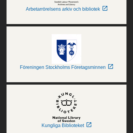
Arbetarrörelsens arkiv och bibliotek
Föreningen Stockholms Företagsminnen
Kungliga Biblioteket