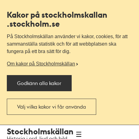
Kakor på stockholmskallan
.stockholm.se
På Stockholmskällan använder vi kakor, cookies, för att
sammanställa statistik och för att webbplatsen ska
fungera på ett bra sätt för dig.
Om kakor på Stockholmskällan
Godkänn alla kakor
Välj vilka kakor vi får använda
Till
Till
Stockholmskällan
navigationen
huvudinnehållet
Historia i ord, ljud och bild