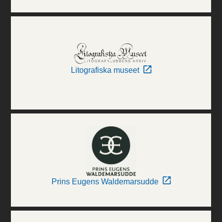
Litografiska museet
Prins Eugens Waldemarsudde