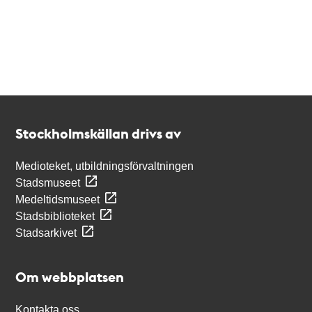
Kontakt
Stockholmskällan
Stockholmskällan drivs av
Medioteket, utbildningsförvaltningen
Stadsmuseet
Medeltidsmuseet
Stadsbiblioteket
Stadsarkivet
Om webbplatsen
Kontakta oss