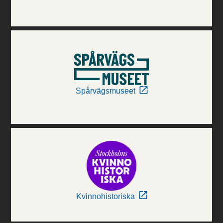
Spårvägsmuseet
Kvinnohistoriska