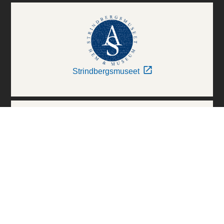
Strindbergsmuseet
Thielska Galleriet