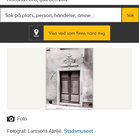
Fritextsök
Sök
Visa vad som finns nära mig
Foto
Fotograf: Larssons Ateljé.
Stadsmuseet