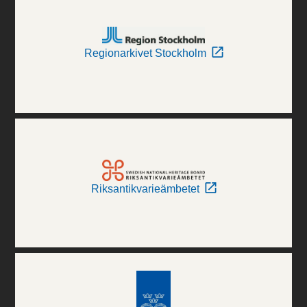
Regionarkivet Stockholm
Riksantikvarieämbetet