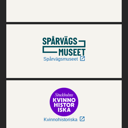
Spårvägsmuseet
Kvinnohistoriska