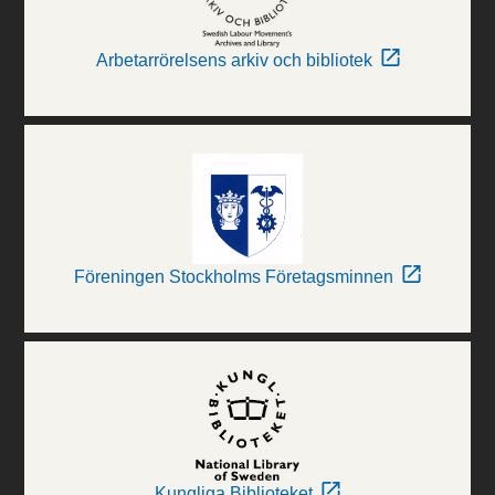
Arbetarrörelsens arkiv och bibliotek
Föreningen Stockholms Företagsminnen
Kungliga Biblioteket