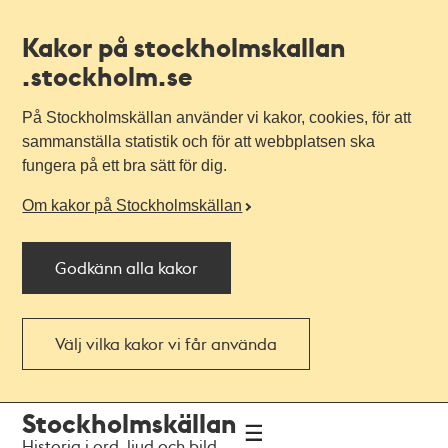
Kakor på stockholmskallan
.stockholm.se
På Stockholmskällan använder vi kakor, cookies, för att
sammanställa statistik och för att webbplatsen ska
fungera på ett bra sätt för dig.
Om kakor på Stockholmskällan
Godkänn alla kakor
Välj vilka kakor vi får använda
Till
Till
Stockholmskällan
navigationen
huvudinnehållet
Historia i ord, ljud och bild