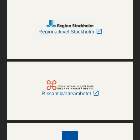
Regionarkivet Stockholm
Riksantikvarieämbetet