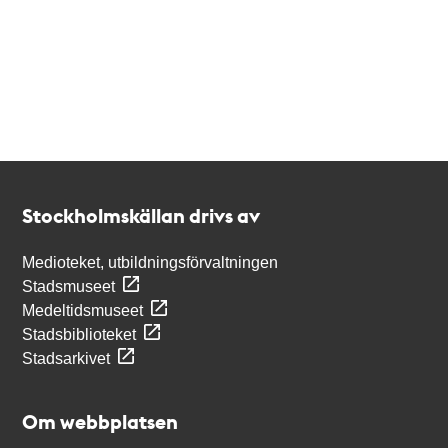
Kontakt
Stockholmskällan
Stockholmskällan drivs av
Medioteket, utbildningsförvaltningen
Stadsmuseet
Medeltidsmuseet
Stadsbiblioteket
Stadsarkivet
Om webbplatsen