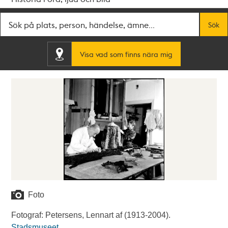
Fritextsök
Sök
Visa vad som finns nära mig
Foto
Fotograf: Petersens, Lennart af (1913-2004).
Stadsmuseet