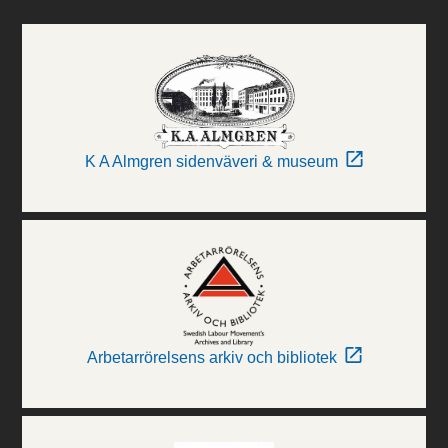
K A Almgren sidenväveri & museum
Arbetarrörelsens arkiv och bibliotek