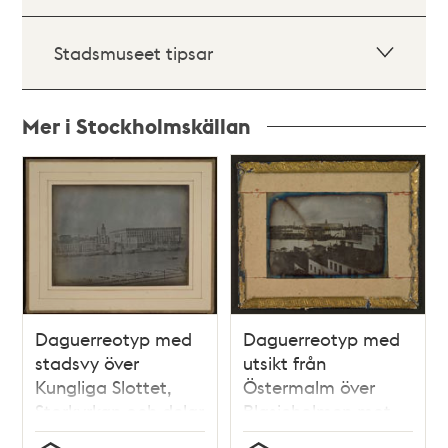
Stadsmuseet tipsar
Mer i Stockholmskällan
Relaterade
poster
och
teman
Daguerreotyp med
Daguerreotyp med
stadsvy över
utsikt från
Kungliga Slottet,
Östermalm över
Storkyrkan och delar
Blasieholmen mot
av Skeppsbron.
Kungliga Slottet.