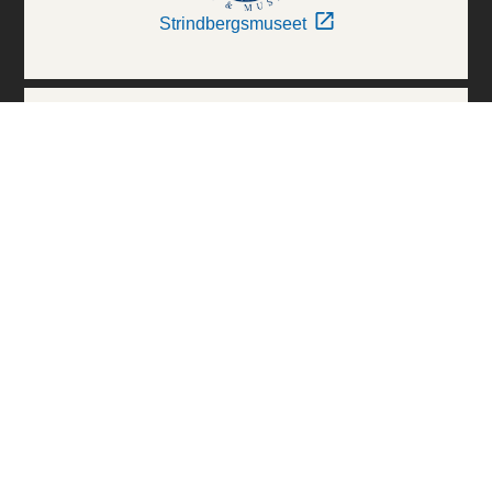
Strindbergsmuseet
Thielska Galleriet
Världskulturmuseerna