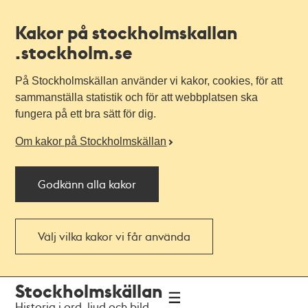
Kakor på stockholmskallan
.stockholm.se
På Stockholmskällan använder vi kakor, cookies, för att
sammanställa statistik och för att webbplatsen ska
fungera på ett bra sätt för dig.
Om kakor på Stockholmskällan
Godkänn alla kakor
Välj vilka kakor vi får använda
Till
Till
Stockholmskällan
navigationen
huvudinnehållet
Historia i ord, ljud och bild