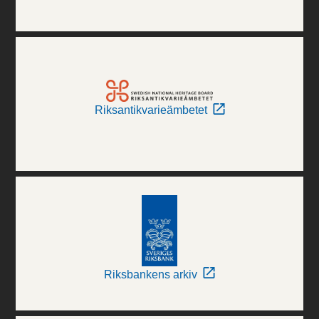
Riksantikvarieämbetet
Riksbankens arkiv