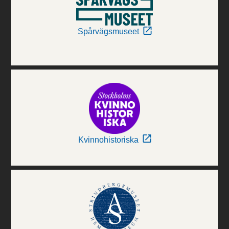
Spårvägsmuseet
Kvinnohistoriska