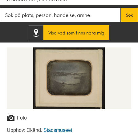
Fritextsök
Sök
Visa vad som finns nära mig
Foto
Upphov: Okänd.
Stadsmuseet