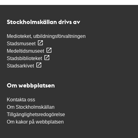
Kontakt
Stockholmskällan
Stockholmskällan drivs av
Medioteket, utbildningsförvaltningen
Stadsmuseet
Medeltidsmuseet
Stadsbiblioteket
Stadsarkivet
Om webbplatsen
Kontakta oss
Om Stockholmskällan
Tillgänglighetsredogörelse
Om kakor på webbplatsen