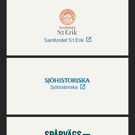
Samfundet S:t Erik
Sjöhistoriska