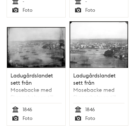
-
-
Tid
Tid
Foto
Foto
Typ
Typ
Ladugårdslandet
Ladugårdslandet
sett från
sett från
Mosebacke med
Mosebacke med
Skeppsholmen till
Skeppsholmen till
höger
höger
1846
1846
Tid
Tid
Foto
Foto
Typ
Typ