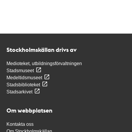
Kontakt
Stockholmskällan
Stockholmskällan drivs av
Medioteket, utbildningsförvaltningen
Stadsmuseet
Medeltidsmuseet
Stadsbiblioteket
Stadsarkivet
Om webbplatsen
Kontakta oss
Om Stockholmskällan