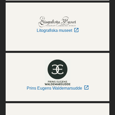
Litografiska museet
Prins Eugens Waldemarsudde