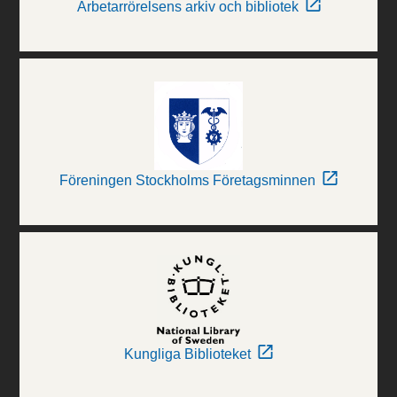
Arbetarrörelsens arkiv och bibliotek
Föreningen Stockholms Företagsminnen
Kungliga Biblioteket