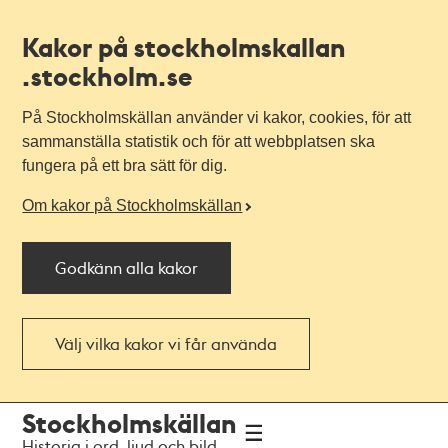
Kakor på stockholmskallan
.stockholm.se
På Stockholmskällan använder vi kakor, cookies, för att
sammanställa statistik och för att webbplatsen ska
fungera på ett bra sätt för dig.
Om kakor på Stockholmskällan
Godkänn alla kakor
Välj vilka kakor vi får använda
Till
Till
Stockholmskällan
navigationen
huvudinnehållet
Historia i ord, ljud och bild