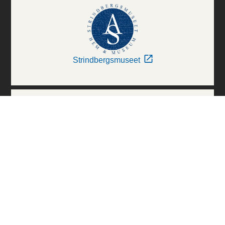
Strindbergsmuseet
Thielska Galleriet