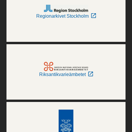
Regionarkivet Stockholm
Riksantikvarieämbetet