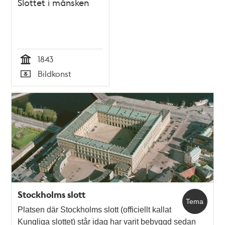
Slottet i månsken
1843
Tid
Bildkonst
Typ
Stockholms slott
Tema
Platsen där Stockholms slott (officiellt kallat
Kungliga slottet) står idag har varit bebyggd sedan