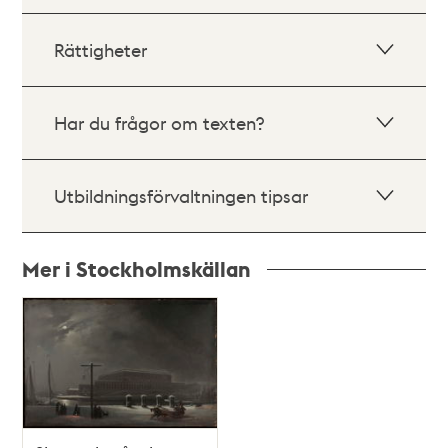
Rättigheter
Har du frågor om texten?
Utbildningsförvaltningen tipsar
Mer i Stockholmskällan
Relaterade
poster
och
teman