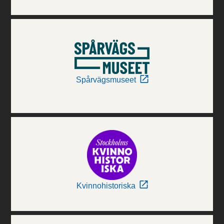
Spårvägsmuseet
Kvinnohistoriska