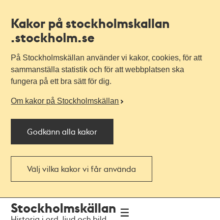
Kakor på stockholmskallan
.stockholm.se
På Stockholmskällan använder vi kakor, cookies, för att
sammanställa statistik och för att webbplatsen ska
fungera på ett bra sätt för dig.
Om kakor på Stockholmskällan
Godkänn alla kakor
Välj vilka kakor vi får använda
Till
Till
Stockholmskällan
navigationen
huvudinnehållet
Historia i ord, ljud och bild