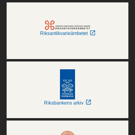
Riksantikvarieämbetet
Riksbankens arkiv