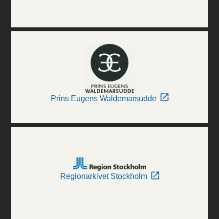
Prins Eugens Waldemarsudde
Regionarkivet Stockholm