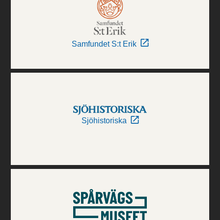
Samfundet S:t Erik
Sjöhistoriska