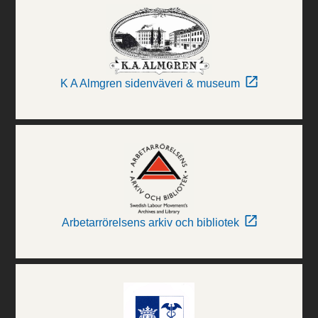
K A Almgren sidenväveri & museum
Arbetarrörelsens arkiv och bibliotek