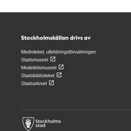
Kontakt
Stockholmskällan
Stockholmskällan drivs av
Medioteket, utbildningsförvaltningen
Stadsmuseet
Medeltidsmuseet
Stadsbiblioteket
Stadsarkivet