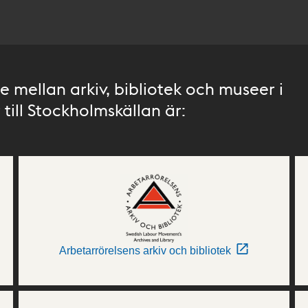
 mellan arkiv, bibliotek och museer i
till Stockholmskällan är:
Arbetarrörelsens arkiv och bibliotek