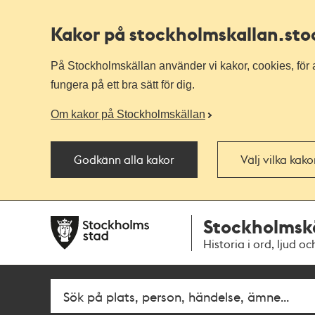
Kakor på stockholmskallan
.st
På Stockholmskällan använder vi kakor, cookies, för a
fungera på ett bra sätt för dig.
Om kakor på Stockholmskällan
Godkänn alla kakor
Välj vilka kak
Till
Till
Stockholmsk
navigationen
huvudinnehållet
Historia i ord, ljud oc
Fritextsök