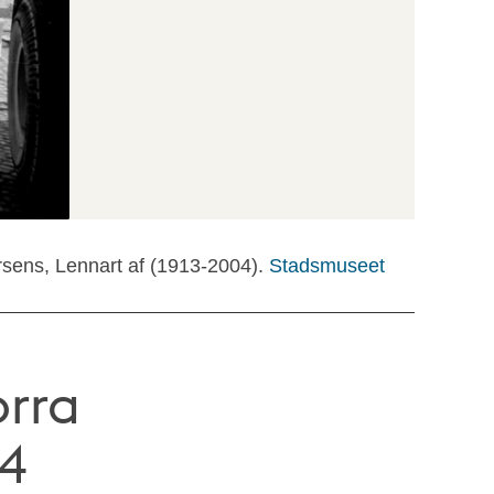
rsens, Lennart af (1913-2004).
Stadsmuseet
rra
14