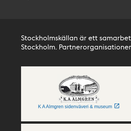
Stockholmskällan är ett samarbete
Stockholm. Partnerorganisationer 
K A Almgren sidenväveri & museum