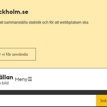
ockholm.se
tt sammanställa statistik och för att webbplatsen ska
or vi får använda
ällan
Meny
h bild
Sök