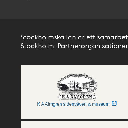
Stockholmskällan är ett samarbete
Stockholm. Partnerorganisationer 
K A Almgren sidenväveri & museum