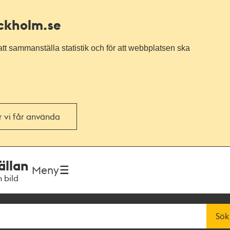
ockholm.se
tt sammanställa statistik och för att webbplatsen ska
or vi får använda
ällan
Meny
h bild
Sök