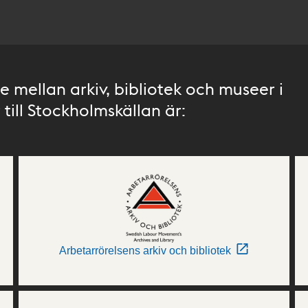
 mellan arkiv, bibliotek och museer i
till Stockholmskällan är:
Arbetarrörelsens arkiv och bibliotek