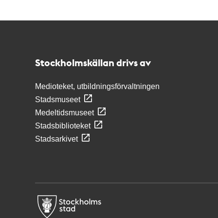
Kontakt
Stockholmskällan
Stockholmskällan drivs av
Medioteket, utbildningsförvaltningen
Stadsmuseet
Medeltidsmuseet
Stadsbiblioteket
Stadsarkivet