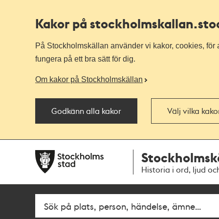
Kakor på stockholmskallan
.st
På Stockholmskällan använder vi kakor, cookies, för a
fungera på ett bra sätt för dig.
Om kakor på Stockholmskällan
Godkänn alla kakor
Välj vilka kak
Till
Till
Stockholmsk
navigationen
huvudinnehållet
Historia i ord, ljud oc
Fritextsök